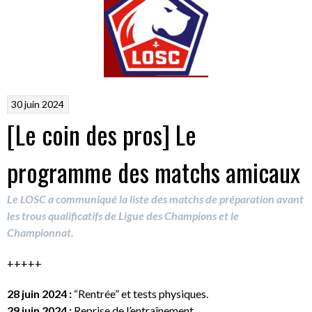
30 juin 2024
[Le coin des pros] Le
programme des matchs amicaux
Le LOSC a communiqué la liste des matchs de préparation avant
les trous qualificatifs de Ligue des Champions et le
Championnat.
+++++
28 juin 2024 :
“Rentrée” et tests physiques.
29 juin 2024 :
Reprise de l’entraînement.