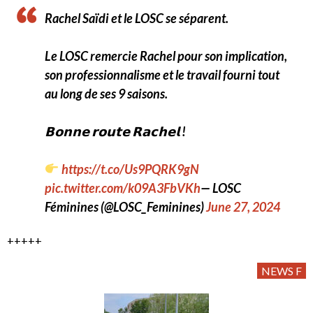
Rachel Saïdi et le LOSC se séparent.
Le LOSC remercie Rachel pour son implication,
son professionnalisme et le travail fourni tout
au long de ses 9 saisons.
𝗕𝗼𝗻𝗻𝗲 𝗿𝗼𝘂𝘁𝗲 𝗥𝗮𝗰𝗵𝗲𝗹 !
https://t.co/Us9PQRK9gN
pic.twitter.com/k09A3FbVKh
— LOSC
Féminines (@LOSC_Feminines)
June 27, 2024
+++++
NEWS F