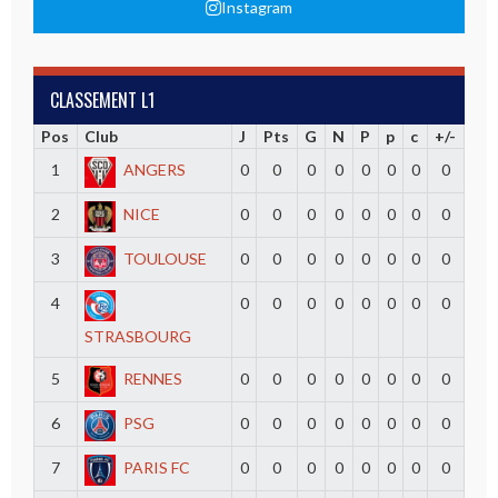
Instagram
CLASSEMENT L1
Pos
Club
J
Pts
G
N
P
p
c
+/-
1
ANGERS
0
0
0
0
0
0
0
0
2
NICE
0
0
0
0
0
0
0
0
3
TOULOUSE
0
0
0
0
0
0
0
0
4
0
0
0
0
0
0
0
0
STRASBOURG
5
RENNES
0
0
0
0
0
0
0
0
6
PSG
0
0
0
0
0
0
0
0
7
PARIS FC
0
0
0
0
0
0
0
0