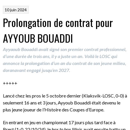
10 juin 2024
Prolongation de contrat pour
AYYOUB BOUADDI
Ayyaoub Bouaddi avait signé son premier contrat professionnel,
d’une durée de trois ans, il y a juste un an. Voilà le LOSC qui
annonce la prolongation d’un an du contrat de son jeune milieu,
doranavant engagé jusqu’en 2027.
+++++
Lancé chez les pros le 5 octobre dernier (Klaksvik-LOSC, 0-0) à
seulement 16 ans et 3 jours, Ayyoub Bouaddi était devenu le
plus jeune joueur de l’Histoire des Coupes d’Europe.
En entrant en jeu en championnat 17 jours plus tard face à
Brest (1-0, 22/10/24), le
box to box
lillois avait ensuite battu un