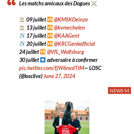
Les matchs amicaux des Dogues
09 juillet
@KMSKDeinze
13 juillet
@kvmechelen
17 juillet
@KAAGent
20 juillet
@KRCGenkofficial
24 juillet
@VfL_Wolfsburg
30 juillet
adversaire à confirmer
pic.twitter.com/fjW6nedTtM
— LOSC
(@losclive)
June 27, 2024
NEWS M