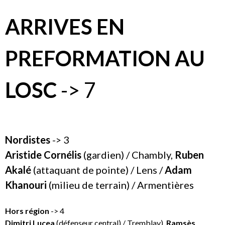
ARRIVES EN
PREFORMATION AU
LOSC
-> 7
Nordistes
-> 3
Aristide Cornélis
(gardien) / Chambly,
Ruben
Akalé
(attaquant de pointe) / Lens /
Adam
Khanouri
(milieu de terrain) / Armentières
Hors région
-> 4
Dimitri Lucea
(défenseur central) / Tremblay),
Ramsès