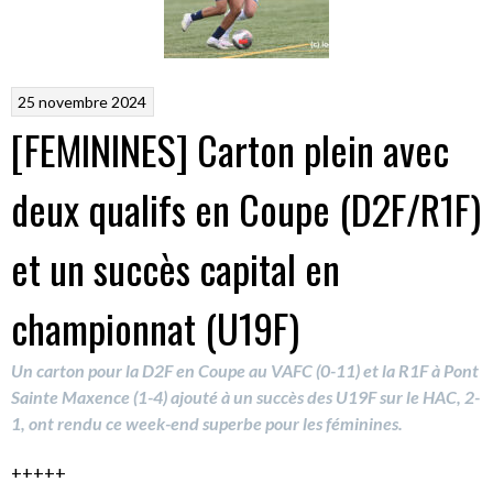
25 novembre 2024
[FEMININES] Carton plein avec
deux qualifs en Coupe (D2F/R1F)
et un succès capital en
championnat (U19F)
Un carton pour la D2F en Coupe au VAFC (0-11) et la R1F à Pont
Sainte Maxence (1-4) ajouté à un succès des U19F sur le HAC, 2-
1, ont rendu ce week-end superbe pour les féminines.
+++++