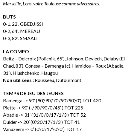
Marseille, Lens, voire Toulouse comme adversaires.
BUTS
0-1, 22′. GBEDJISSI
0-2, 64′. MEREAU
0-3, 82′. SMAALI
LA COMPO
Beitz – Delcroix (Policnik, 65′), Johnson, Devlech, Delaby (El
Chad, 83′), Conesa – Bamenga (c), Hamidou – Roux (Abadie,
31′), Hlushchenko, Haugou
Non utilisées :
Rousseeu, Dufourmont
TEMPS DE JEU DES JEUNES
Bamenga -> 90′ (90’/90’/70’/90’/90’/0′) TOT 430
Piette -> 90′ (-/90’/90’/0’/45′ ) TOT 225
Abadie -> 31′ (31’/0’/0’/17’/1’/3′) TOT 52
Dulder -> 20′ (0’/20’/17’/1’/3’) TOT 41
Vanuxeem -> 0′ (0’/0’/17’/0’/0’) TOT 17