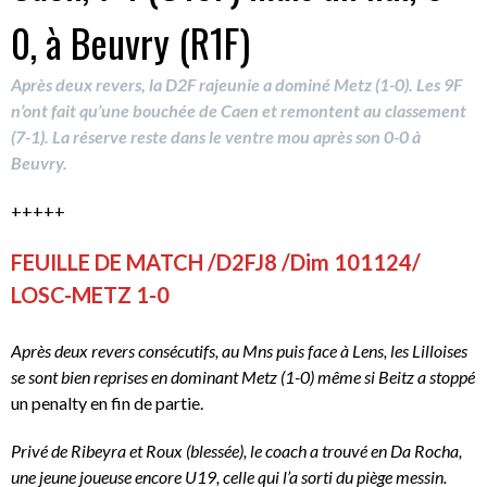
0, à Beuvry (R1F)
Après deux revers, la D2F rajeunie a dominé Metz (1-0). Les 9F
n’ont fait qu’une bouchée de Caen et remontent au classement
(7-1). La réserve reste dans le ventre mou après son 0-0 à
Beuvry.
+++++
FEUILLE DE MATCH /D2FJ8 /Dim 101124/
LOSC-METZ 1-0
Après deux revers consécutifs, au Mns puis face à Lens, les Lilloises
se sont bien reprises en dominant Metz (1-0) même si Beitz a stoppé
un penalty en fin de partie.
Privé de Ribeyra et Roux (blessée), le coach a trouvé en Da Rocha,
une jeune joueuse encore U19, celle qui l’a sorti du piège messin.