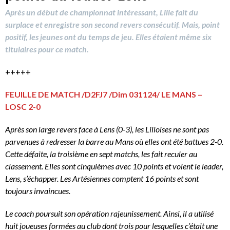
Après un début de championnat intéressant, Lille fait du
surplace et enregistre son second revers consécutif. Mais, point
positif, les jeunes ont du temps de jeu. Elles étaient même six
titulaires pour ce match.
+++++
FEUILLE DE MATCH /D2FJ7 /Dim 031124/ LE MANS –
LOSC 2-0
Après son large revers face à Lens (0-3), les Lilloises ne sont pas
parvenues à redresser la barre au Mans où elles ont été battues 2-0.
Cette défaite, la troisième en sept matchs, les fait reculer au
classement. Elles sont cinquièmes avec 10 points et voient le leader,
Lens, s’échapper. Les Artésiennes comptent 16 points et sont
toujours invaincues.
Le coach poursuit son opération rajeunissement. Ainsi, il a utilisé
huit joueuses formées au club dont trois pour lesquelles c’était une