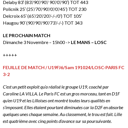
Delaby 83′ (83’/90’/90’/ 90’/0’/90′) TOT 443
Policnik 25′ (25’/70’/90’/0’/0’/45’) TOT 230
Delcroix 65′ (65’/20’/20’/-/-/0’) TOT 105′
Haugou 90′ (90’/90’/90’/73’/-/-) TOT 343
LE PROCHAIN MATCH
Dimanche 3 Novembre – 15h00 ->
LE MANS – LOSC
+++++
FEUILLE DE MATCH / U19FJ6/Sam 191024/LOSC-PARIS FC
3-2
C’est un petit exploit qu’a réalisé le groupe U19, coaché par
Caroline LA VILLA. Le Paris FC est un gros morceau, tant en D1F
qu’en U19 et les Lilloises ont montré toutes leurs qualités en
s’imposant. Elles étaient pourtant diminuées car la D2F en absorbe
quelques unes chaque semaine. Au classement, le trou est fait. Lille
est quatrième avec cinq points d’avance sur sa poursuivante.