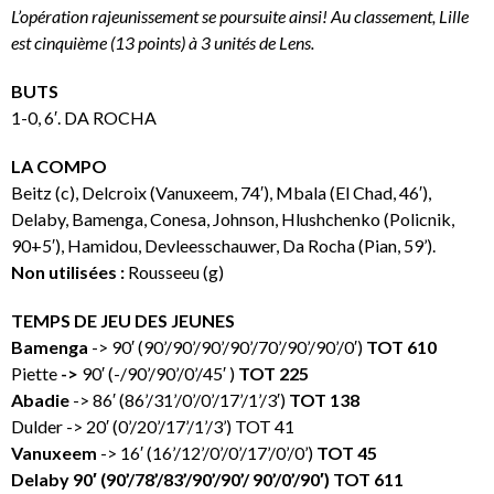
L’opération rajeunissement se poursuite ainsi! Au classement, Lille
est cinquième (13 points) à 3 unités de Lens.
BUTS
1-0, 6′. DA ROCHA
LA COMPO
Beitz (c), Delcroix (Vanuxeem, 74′), Mbala (El Chad, 46′),
Delaby, Bamenga, Conesa, Johnson, Hlushchenko (Policnik,
90+5′), Hamidou, Devleesschauwer, Da Rocha (Pian, 59’).
Non utilisées :
Rousseeu (g)
TEMPS DE JEU DES JEUNES
Bamenga
-> 90′ (90’/90’/90’/90’/70’/90’/90’/0′)
TOT 610
Piette
->
90′ (-/90’/90’/0’/45′ )
TOT 225
Abadie
-> 86′ (86’/31’/0’/0’/17’/1’/3′)
TOT 138
Dulder -> 20′ (0’/20’/17’/1’/3’) TOT 41
Vanuxeem
-> 16′ (16’/12’/0’/0’/17’/0’/0’)
TOT 45
Delaby 90′ (90’/78’/83’/90’/90’/ 90’/0’/90′) TOT 611