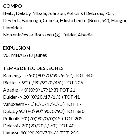
COMPO
Beitz, Delaby, Mbala, Johnson, Policnik (Delcroix, 70’),
Devlech, Bamenga, Conesa, Hlushchenko (Roux, 54’), Haugou,
Hamidou
Non entrées -> Rousseeu (g), Dulder, Abadie.
EXPULSION
90′. MBALA (2 jaunes
TEMPS DE JEU DES JEUNES
Bamenga -> 90′ (90’/70’/90’/90’/0′) TOT 340
Piette -> 90′ (-/90’/90’/0’/45′ ) TOT 225
Abadie -> 0′ (0’/0’/17’/1’/3′) TOT 21
Dulder -> 20′ (0’/20’/17’/1’/3’) TOT 41
Vanuxeem -> 0′ (0’/0’/17’/0’/0’) TOT 17
Delaby 90′ (90’/90’/ 90’/0’/90′) TOT 360
Policnik 70′ (70’/90’/0’/0’/45’) TOT 205
Delcroix 20′ (20’/20’/-/-/0’) TOT 40
Haugou 90′ (90’/90’/73’/-/-) TOT 253