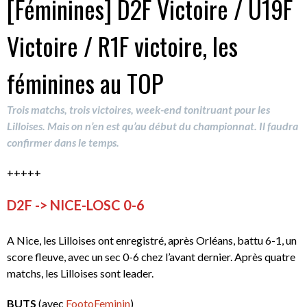
[Féminines] D2F Victoire / U19F
Victoire / R1F victoire, les
féminines au TOP
Trois matchs, trois victoires, week-end tonitruant pour les
Lilloises. Mais on n’en est qu’au début du championnat. Il faudra
confirmer dans le temps.
+++++
D2F -> NICE-LOSC 0-6
A Nice, les Lilloises ont enregistré, après Orléans, battu 6-1, un
score fleuve, avec un sec 0-6 chez l’avant dernier. Après quatre
matchs, les Lilloises sont leader.
BUTS
(avec
FootoFeminin
)