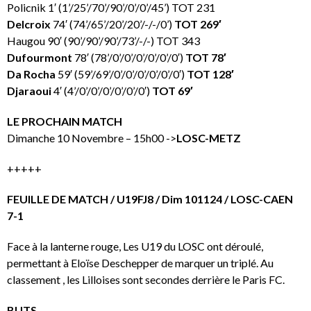
Policnik 1′ (1’/25’/70’/90’/0’/0’/45’) TOT 231
Delcroix
74′ (74’/65’/20’/20’/-/-/0’)
TOT 269′
Haugou 90′ (90’/90’/90’/73’/-/-) TOT 343
Dufourmont
78′ (78’/0’/0’/0’/0’/0’/0′)
TOT 78′
Da Rocha
59′ (59’/69’/0’/0’/0’/0’/0’/0′)
TOT 128′
Djaraoui
4′ (4’/0’/0’/0’/0’/0’/0′)
TOT 69′
LE PROCHAIN MATCH
Dimanche 10 Novembre – 15h00 ->
LOSC-METZ
+++++
FEUILLE DE MATCH / U19FJ8 / Dim 101124 / LOSC-CAEN
7-1
Face à la lanterne rouge, Les U19 du LOSC ont déroulé,
permettant à Eloïse Deschepper de marquer un triplé. Au
classement , les Lilloises sont secondes derrière le Paris FC.
BUTS