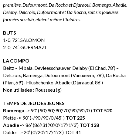
première, Dufourmont, Da Rocha et Djaraoui. Bamenga, Abadie,
Delaby, Delcroix, Dufourmont et Da Rocha, soit six joueuses
formées au club, étaient même titulaires.
BUTS
1-0, 72′. SALOMON
2-0, 74′. GUERMAZI
LA COMPO
Beitz – Mbala, Devleesschauwer, Delaby (El Chad, 78′) –
Delcroix, Bamenga, Dufourmont (Vanuxeem, 78′), Da Rocha
(Pian, 69′)- Hlushchenko, Abadie (Djaraaoui, 86′)
Non utilisées :
Rousseeu (g)
TEMPS DE JEU DES JEUNES
Bamenga
-> 90′ (90’/90’/90’/70’/90’/90’/0′)
TOT 520
Piette
->
90′ (-/90’/90’/0’/45′ )
TOT 225
Abadie
-> 86′ (86’/31’/0’/0’/17’/1’/3′)
TOT 138
Dulder -> 20′ (0’/20’/17’/1’/3’) TOT 41