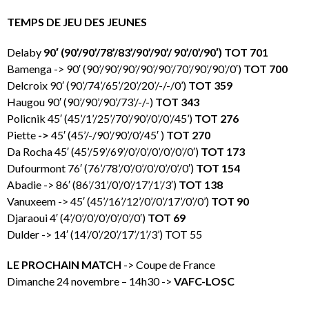
TEMPS DE JEU DES JEUNES
Delaby
90′ (90’/90’/78’/83’/90’/90’/ 90’/0’/90′) TOT 701
Bamenga -> 90′ (90’/90’/90’/90’/90’/70’/90’/90’/0′)
TOT 700
Delcroix 90′ (90’/74’/65’/20’/20’/-/-/0’)
TOT 359
Haugou 90′ (90’/90’/90’/73’/-/-)
TOT 343
Policnik 45′ (45’/1’/25’/70’/90’/0’/0’/45’)
TOT 276
Piette
->
45′ (45’/-/90’/90’/0’/45′ )
TOT 270
Da Rocha 45′ (45’/59’/69’/0’/0’/0’/0’/0’/0′)
TOT 173
Dufourmont 76′ (76’/78’/0’/0’/0’/0’/0’/0′)
TOT 154
Abadie -> 86′ (86’/31’/0’/0’/17’/1’/3′)
TOT 138
Vanuxeem -> 45′ (45’/16’/12’/0’/0’/17’/0’/0’)
TOT 90
Djaraoui 4′ (4’/0’/0’/0’/0’/0’/0′)
TOT 69
Dulder -> 14′ (14’/0’/20’/17’/1’/3’) TOT 55
LE PROCHAIN MATCH
-> Coupe de France
Dimanche 24 novembre – 14h30 ->
VAFC-LOSC