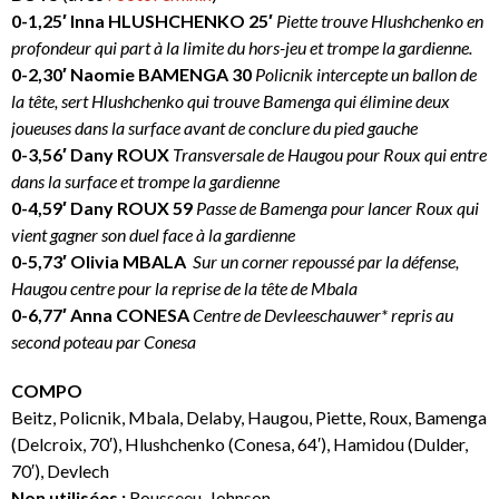
0-1,25′ Inna HLUSHCHENKO 25′
Piette trouve Hlushchenko en
profondeur qui part à la limite du hors-jeu et trompe la gardienne.
0-2,30′ Naomie BAMENGA 30
Policnik intercepte un ballon de
la tête, sert Hlushchenko qui trouve Bamenga qui élimine deux
joueuses dans la surface avant de conclure du pied gauche
0-3,56′ Dany ROUX
Transversale de Haugou pour Roux qui entre
dans la surface et trompe la gardienne
0-4,59′ Dany ROUX 59
Passe de Bamenga pour lancer Roux qui
vient gagner son duel face à la gardienne
0-5,73′ Olivia MBALA
Sur un corner repoussé par la défense,
Haugou centre pour la reprise de la tête de Mbala
0-6,77′ Anna CONESA
Centre de Devleeschauwer* repris au
second poteau par Conesa
COMPO
Beitz, Policnik, Mbala, Delaby, Haugou, Piette, Roux, Bamenga
(Delcroix, 70′), Hlushchenko (Conesa, 64′), Hamidou (Dulder,
70′), Devlech
Non utilisées :
Rousseeu, Johnson