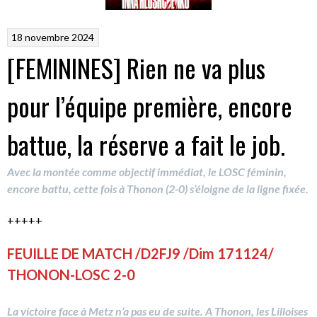
18 novembre 2024
[FEMININES] Rien ne va plus
pour l’équipe première, encore
battue, la réserve a fait le job.
Avec la montée comme objectif immédiat, le LOSC féminin,
encore battu, cette fois à Thonon (2-0) s’éloigne de la ligne fixée.
+++++
FEUILLE DE MATCH /D2FJ9 /Dim 171124/
THONON-LOSC 2-0
La victoire face à Metz n’a pas eu de suite. A Thonon, les Lilloises