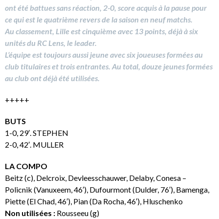
ont été battues sans réaction, 2-0, score acquis à la pause pour
ce qui est le quatrième revers de la saison en neuf matchs.
Au classement, Lille est cinquième avec 13 points, déjà à six
unités du RC Lens, le leader.
L’équipe est toujours aussi jeune avec six joueuses formées au
club titulaires et trois entrantes.
Au total, douze jeunes formées
au club ont déjà été utilisées.
+++++
BUTS
1-0, 29′. STEPHEN
2-0, 42′. MULLER
LA COMPO
Beitz (c), Delcroix, Devleesschauwer, Delaby, Conesa –
Policnik (Vanuxeem, 46′), Dufourmont (Dulder, 76′), Bamenga,
Piette (El Chad, 46′), Pian (Da Rocha, 46′), Hluschenko
Non utilisées :
Rousseeu (g)