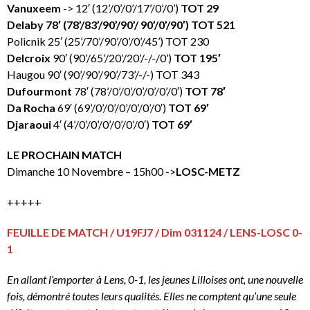
Vanuxeem
-> 12′ (12’/0’/0’/17’/0’/0’)
TOT 29
Delaby 78′ (78’/83’/90’/90’/ 90’/0’/90′) TOT 521
Policnik 25′ (25’/70’/90’/0’/0’/45’) TOT 230
Delcroix
90′ (90’/65’/20’/20’/-/-/0’)
TOT 195′
Haugou 90′ (90’/90’/90’/73’/-/-) TOT 343
Dufourmont
78′ (78’/0’/0’/0’/0’/0’/0′)
TOT 78′
Da Rocha
69′ (69’/0’/0’/0’/0’/0’/0′)
TOT 69′
Djaraoui
4′ (4’/0’/0’/0’/0’/0’/0′)
TOT 69′
LE PROCHAIN MATCH
Dimanche 10 Novembre – 15h00 ->
LOSC-METZ
+++++
FEUILLE DE MATCH / U19FJ7 / Dim 031124 / LENS-LOSC 0-
1
En allant l’emporter à Lens, 0-1, les jeunes Lilloises ont, une nouvelle
fois, démontré toutes leurs qualités.
Elles ne comptent qu’une seule