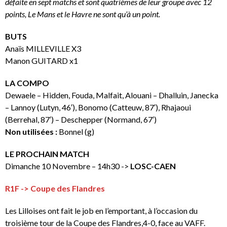
défaite en sept matchs et sont quatrièmes de leur groupe avec 12
points, Le Mans et le Havre ne sont qu’à un point.
BUTS
Anaïs MILLEVILLE X3
Manon GUITARD x1
LA COMPO
Dewaele – Hidden, Fouda, Malfait, Alouani – Dhalluin, Janecka
– Lannoy (Lutyn, 46′), Bonomo (Catteuw, 87′), Rhajaoui
(Berrehal, 87′) – Deschepper (Normand, 67′)
Non utilisées :
Bonnel (g)
LE PROCHAIN MATCH
Dimanche 10 Novembre – 14h30 ->
LOSC-CAEN
R1F -> Coupe des Flandres
Les Lilloises ont fait le job en l’emportant, à l’occasion du
troisième tour de la Coupe des Flandres,4-0, face au VAFF.