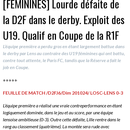
[FEMININES] Lourde défaite de
la D2F dans le derby. Exploit des
U19. Qualif en Coupe de la R1F
L’équipe première a perdu gros en étant largement battue dans
le derby par Lens au contraire des U19 féminines qui ont battu,
contre tout attente, le Paris FC, tandis que la Réserve a fait le
job en Coupe.
+++++
FEUILLE DE MATCH /D2FJ6/Dim 201024/ LOSC-LENS 0-3
L’équipe première a réalisé une vraie contreperformance en étant
logiquement dominée, dans le jeu et au score, par une équipe
lensoise ambitieuse (0-3). Outre cette défaite, Lille rentre dans le
rang au classement (quatrième). La montée sera rude avec