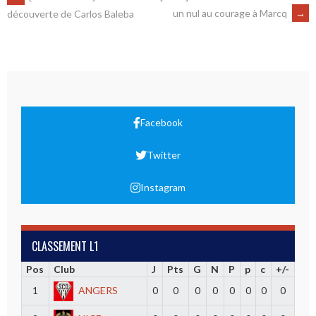
un nul au courage à Marcq
→
découverte de Carlos Baleba
Facebook
Twitter
Instagram
CLASSEMENT L1
Pos
Club
J
Pts
G
N
P
p
c
+/-
1
ANGERS
0
0
0
0
0
0
0
0