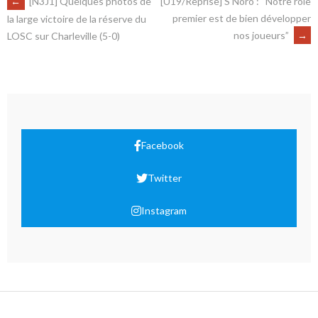
←
[N3J1] Quelques photos de
[U19/Reprise] S Noro : “Notre rôle
premier est de bien développer
la large victoire de la réserve du
nos joueurs”
→
LOSC sur Charleville (5-0)
Facebook
Twitter
Instagram