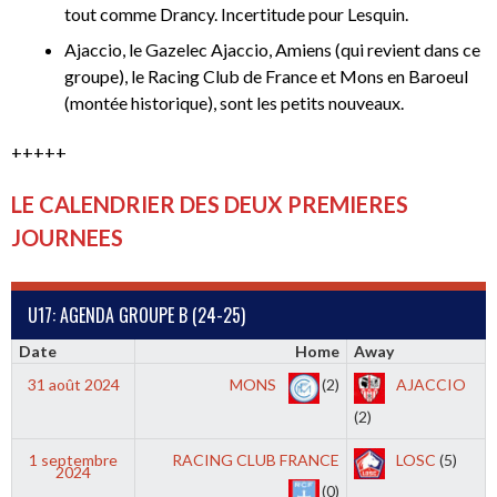
tout comme Drancy. Incertitude pour Lesquin.
Ajaccio, le Gazelec Ajaccio, Amiens (qui revient dans ce
groupe), le Racing Club de France et Mons en Baroeul
(montée historique), sont les petits nouveaux.
+++++
LE CALENDRIER DES DEUX
PREMIERES
JOURNEES
U17: AGENDA GROUPE B (24-25)
Date
Home
Away
31 août 2024
MONS
(2)
AJACCIO
(2)
1 septembre
RACING CLUB FRANCE
LOSC
(5)
2024
(0)