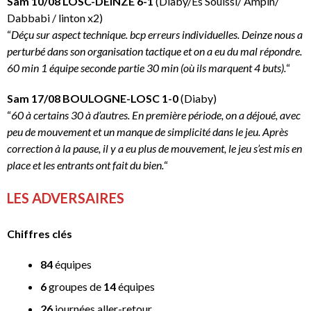
Sam 10/08 LOSC-DEINZE 6-1
(Diaby/Es Souissi/ Ampin/
Dabbabi / linton x2)
“
Déçu sur aspect technique. bcp erreurs individuelles. Deinze nous a
perturbé dans son organisation tactique et on a eu du mal répondre.
60 min 1 équipe seconde partie 30 min (où ils marquent 4 buts).
“
Sam 17/08 BOULOGNE-LOSC 1-0
(Diaby)
“
60 à certains 30 à d’autres. En première période, on a déjoué, avec
peu de mouvement et un manque de simplicité dans le jeu. Après
correction à la pause, il y a eu plus de mouvement, le jeu s’est mis en
place et les entrants ont fait du bien.
“
LES ADVERSAIRES
Chiffres clés
84
équipes
6
groupes de
14
équipes
26
journées aller-retour