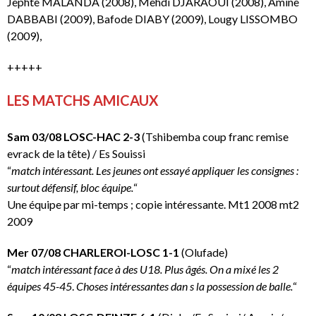
Jephte MALANDA (2008), Mehdi DJARAOUI (2008), Amine
DABBABI (2009), Bafode DIABY (2009), Lougy LISSOMBO
(2009),
+++++
LES MATCHS AMICAUX
Sam 03/08 LOSC-HAC 2-3
(Tshibemba coup franc remise
evrack de la tête) / Es Souissi
“
match intéressant. Les jeunes ont essayé appliquer les consignes :
surtout défensif, bloc équipe.
“
Une équipe par mi-temps ; copie intéressante. Mt1 2008 mt2
2009
Mer 07/08 CHARLEROI-LOSC 1-1
(Olufade)
“
match intéressant face à des U18. Plus âgés. On a mixé les 2
équipes 45-45
.
Choses intéressantes dan s la possession de balle.
“