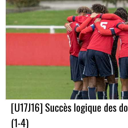
[U17J16] Succès logique des do
(1-4)