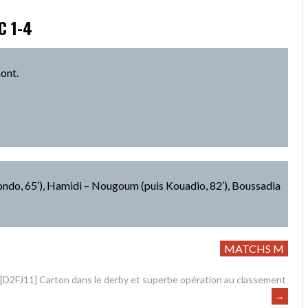
C 1-4
ont.
ondo, 65′), Hamidi – Nougoum (puis Kouadio, 82′), Boussadia
MATCHS M
[D2FJ11] Carton dans le derby et superbe opération au classement
→