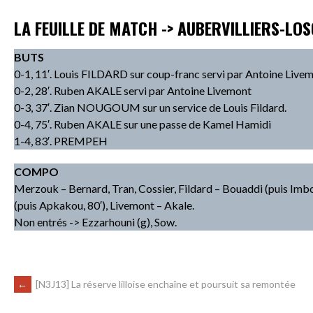
LA FEUILLE DE MATCH -> AUBERVILLIERS-LOS
BUTS
0-1, 11′. Louis FILDARD sur coup-franc servi par Antoine Livem
0-2, 28′. Ruben AKALE servi par Antoine Livemont
0-3, 37′. Zian NOUGOUM sur un service de Louis Fildard.
0-4, 75′. Ruben AKALE sur une passe de Kamel Hamidi
1-4, 83′. PREMPEH
COMPO
Merzouk – Bernard, Tran, Cossier, Fildard – Bouaddi (puis Imb
(puis Apkakou, 80′), Livemont – Akale.
Non entrés -> Ezzarhouni (g), Sow.
←
[N3J13] La réserve lilloise enchaîne et poursuit sa remontée