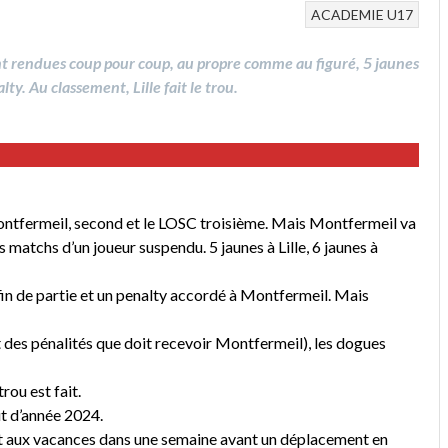
ACADEMIE
U17
nt rendues coup pour coup, au propre comme au figuré, 5 jaunes
ty. Au classement, Lille fait le trou.
ontfermeil, second et le LOSC troisième. Mais Montfermeil va
s matchs d’un joueur suspendu. 5 jaunes à Lille, 6 jaunes à
fin de partie et un penalty accordé à Montfermeil. Mais
 des pénalités que doit recevoir Montfermeil), les dogues
trou est fait.
ut d’année 2024.
t aux vacances dans une semaine avant un déplacement en