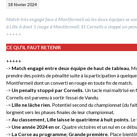
18 février 2024
Match très engagé face à Montfermeil où les deux équipes se so
à Lille 6 dont 1 rouge à Montfermeil. Et Cornelis a stoppé un penal
+++++
CE QU’IL FAUT RETENIR
+++++
->
Match engagé entre deux équipe de haut de tableau
, M
prendre des points de pénalité suite à la participation à quelque
Montfermeil dont un converti en rouge en toute fin de match.
->
Un penalty stoppé par Cornelis.
Un tacle mal maîtrisé en 
Cornelis est parvenu à sortir l’essai de Vandu.
->
Lille ne lâche rien.
Potentiel second du championnat (du fait
lorgnent vers les phases finales de leur championnat.
->
Au classement, Lille laisse le quatrième à huit points.
Le 
->
Une année 2024 en or.
Quatre victoires et un nul en ce déb
->
La Corse au programme; Grande première.
Place bientô