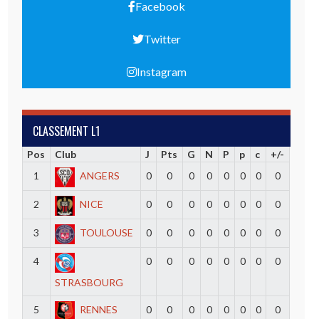
Facebook
Twitter
Instagram
CLASSEMENT L1
Pos
Club
J
Pts
G
N
P
p
c
+/-
1
ANGERS
0
0
0
0
0
0
0
0
2
NICE
0
0
0
0
0
0
0
0
3
TOULOUSE
0
0
0
0
0
0
0
0
4
0
0
0
0
0
0
0
0
STRASBOURG
5
RENNES
0
0
0
0
0
0
0
0