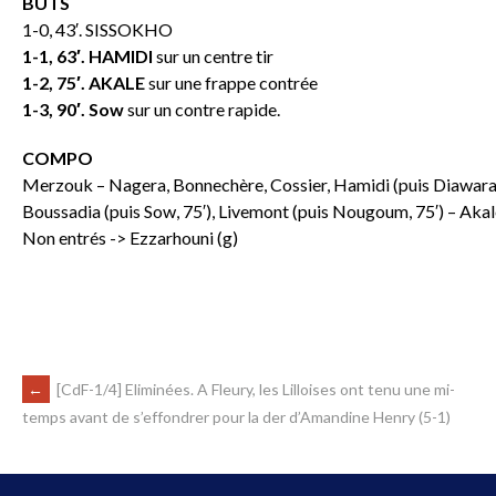
BUTS
1-0, 43′. SISSOKHO
1-1, 63′. HAMIDI
sur un centre tir
1-2, 75′. AKALE
sur une frappe contrée
1-3, 90′. Sow
sur un contre rapide.
COMPO
Merzouk – Nagera, Bonnechère, Cossier, Hamidi (puis Diawara, 
Boussadia (puis Sow, 75′), Livemont (puis Nougoum, 75′) – Aka
Non entrés -> Ezzarhouni (g)
←
[CdF-1/4] Eliminées. A Fleury, les Lilloises ont tenu une mi-
temps avant de s’effondrer pour la der d’Amandine Henry (5-1)