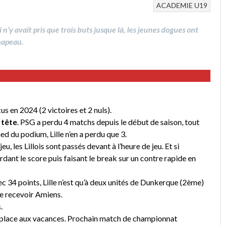
ACADEMIE
U19
’y avait pris que trois buts jusque là, les jeunes dogues ont
hapeau.
us en 2024 (2 victoires et 2 nuls).
 tête
. PSG a perdu 4 matchs depuis le début de saison, tout
 du podium, Lille n’en a perdu que 3.
u, les Lillois sont passés devant à l’heure de jeu. Et si
rdant le score puis faisant le break sur un contre rapide en
c 34 points, Lille n’est qu’à deux unités de Dunkerque (2ème)
e recevoir Amiens.
.
place aux vacances. Prochain match de championnat