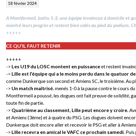
18 février 2024
A Montfermeil, battu 1-3, une équipe invaincue à domicile et qui n
montré leurs progrès et restent bien calés au pied du podium. C
+++++
CE QU’IL FAUT RETENIR
+++++
->
Les U19 du LOSC montent en puissance
et restent invainc
->
Lille est l’équipe qui a le moins perdu dans le quatuor de
comme Dunkerque son second et Amiens SC, le troisième. Au pied
->
Un match maîtrisé.
menés 1-0 à la pause contre le cours du je
Montfermeil a poussé, les dogues ont fait preuve de solidité, ga
toute fin de partie.
->
Quatrième au classement, Lille peut encore y croire.
Ave
et Amiens (3ème) et à quatre du PSG. Les dogues doivent encor
Dunkerque doit encore aller et recevoir le PSG et aller à Amiens
->
Lille recevra en amical le VAFC ce prochain samedi.
Puis 