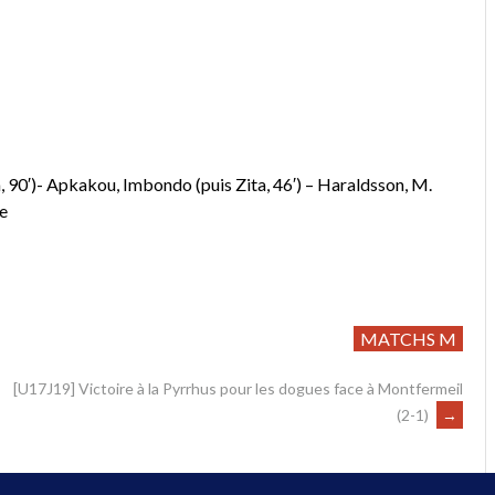
90′)- Apkakou, Imbondo (puis Zita, 46′) – Haraldsson, M.
le
MATCHS M
[U17J19] Victoire à la Pyrrhus pour les dogues face à Montfermeil
(2-1)
→