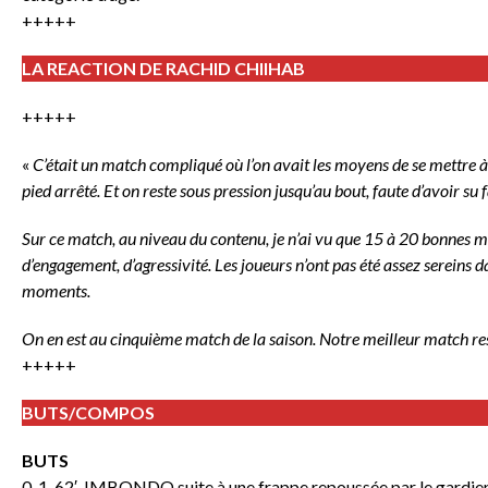
+++++
LA REACTION DE RACHID CHIIHAB
+++++
«
C’était un match compliqué où l’on avait les moyens de se mettre à 
pied arrêté. Et on reste sous pression jusqu’au bout, faute d’avoir su f
Sur ce match, au niveau du contenu, je n’ai vu que 15 à 20 bonnes min
d’engagement, d’agressivité. Les joueurs n’ont pas été assez sereins d
moments.
On en est au cinquième match de la saison. Notre meilleur match rest
+++++
BUTS/COMPOS
BUTS
0-1, 62′. IMBONDO suite à une frappe repoussée par le gardien