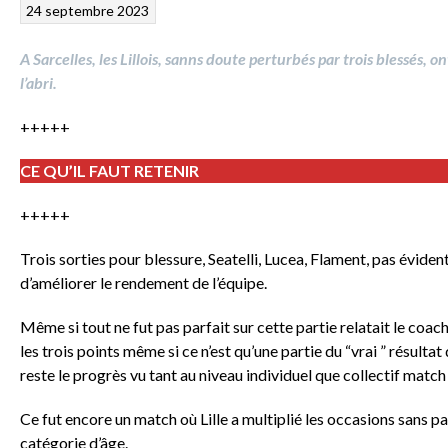
24 septembre 2023
A Sarcelles, les Lillois, sanns doute perturbés par trois blessés,
l’abri.
+++++
CE QU’IL FAUT RETENIR
+++++
Trois sorties pour blessure, Seatelli, Lucea, Flament, pas évid
d’améliorer le rendement de l’équipe.
Même si tout ne fut pas parfait sur cette partie relatait le coach 
les trois points même si ce n’est qu’une partie du “vrai ” résult
reste le progrès vu tant au niveau individuel que collectif matc
Ce fut encore un match où Lille a multiplié les occasions sans pa
catégorie d’âge.