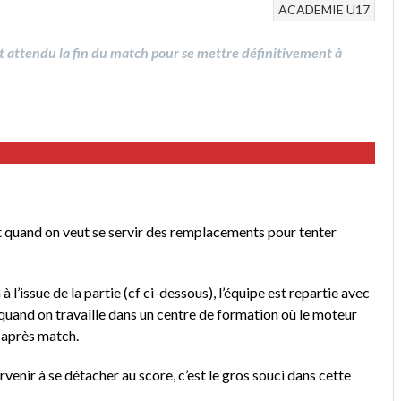
ACADEMIE
U17
 ont attendu la fin du match pour se mettre définitivement à
ent quand on veut se servir des remplacements pour tenter
à l’issue de la partie (cf ci-dessous), l’équipe est repartie avec
at quand on travaille dans un centre de formation où le moteur
h après match.
rvenir à se détacher au score, c’est le gros souci dans cette