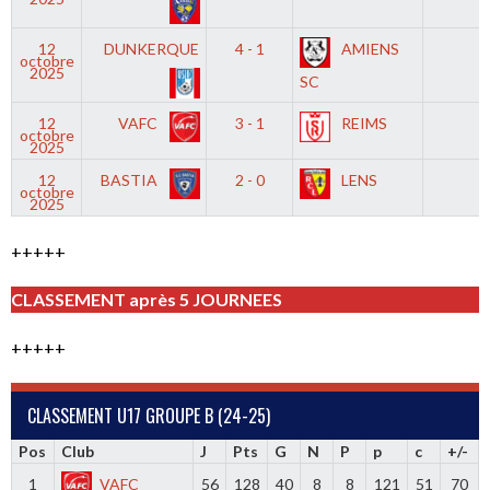
12
DUNKERQUE
4 - 1
AMIENS
-
octobre
2025
SC
12
VAFC
3 - 1
REIMS
-
octobre
2025
12
BASTIA
2 - 0
LENS
-
octobre
2025
+++++
CLASSEMENT après 5 JOURNEES
+++++
CLASSEMENT U17 GROUPE B (24-25)
Pos
Club
J
Pts
G
N
P
p
c
+/-
1
VAFC
56
128
40
8
8
121
51
70