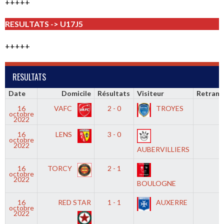
+++++
RESULTATS -> U17J5
+++++
RESULTATS
Date
Domicile
Résultats
Visiteur
Retrans
16
VAFC
2 - 0
TROYES
-
octobre
2022
16
LENS
3 - 0
-
octobre
2022
AUBERVILLIERS
16
TORCY
2 - 1
-
octobre
2022
BOULOGNE
16
RED STAR
1 - 1
AUXERRE
-
octobre
2022