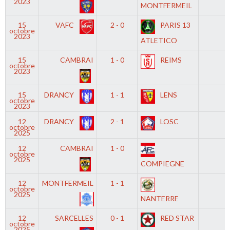
2023
MONTFERMEIL
15
VAFC
2 - 0
PARIS 13
-
octobre
2023
ATLETICO
15
CAMBRAI
1 - 0
REIMS
-
octobre
2023
15
DRANCY
1 - 1
LENS
-
octobre
2023
12
DRANCY
2 - 1
LOSC
-
octobre
2025
12
CAMBRAI
1 - 0
-
octobre
2025
COMPIEGNE
12
MONTFERMEIL
1 - 1
-
octobre
2025
NANTERRE
12
SARCELLES
0 - 1
RED STAR
-
octobre
2025