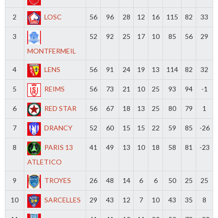
2
LOSC
56
96
28
12
16
115
82
33
3
52
92
25
17
10
85
56
29
MONTFERMEIL
4
LENS
56
91
24
19
13
114
82
32
5
REIMS
56
73
21
10
25
93
94
-1
6
RED STAR
56
67
18
13
25
80
79
1
7
DRANCY
52
60
15
15
22
59
85
-26
8
PARIS 13
41
49
13
10
18
58
81
-23
ATLETICO
9
TROYES
26
48
14
6
6
50
25
25
10
SARCELLES
29
43
12
7
10
43
35
8