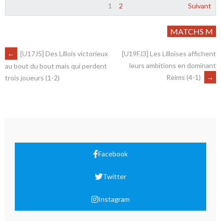
1
2
Suivant
MATCHS M
←
[U17J5] Des Lillois victorieux
[U19FJ3] Les Lilloises affichent
leurs ambitions en dominant
au bout du bout mais qui perdent
Reims (4-1)
→
trois joueurs (1-2)
Facebook
Twitter
Instagram