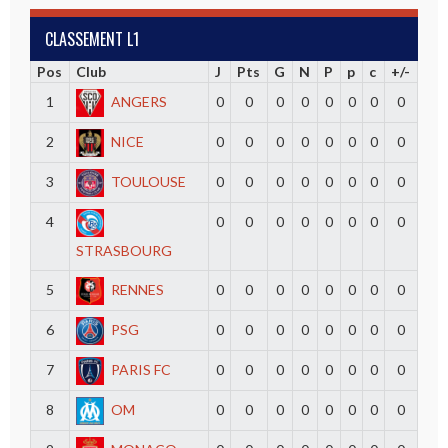
CLASSEMENT L1
Pos
Club
J
Pts
G
N
P
p
c
+/-
1
ANGERS
0
0
0
0
0
0
0
0
2
NICE
0
0
0
0
0
0
0
0
3
TOULOUSE
0
0
0
0
0
0
0
0
4
0
0
0
0
0
0
0
0
STRASBOURG
5
RENNES
0
0
0
0
0
0
0
0
6
PSG
0
0
0
0
0
0
0
0
7
PARIS FC
0
0
0
0
0
0
0
0
8
OM
0
0
0
0
0
0
0
0