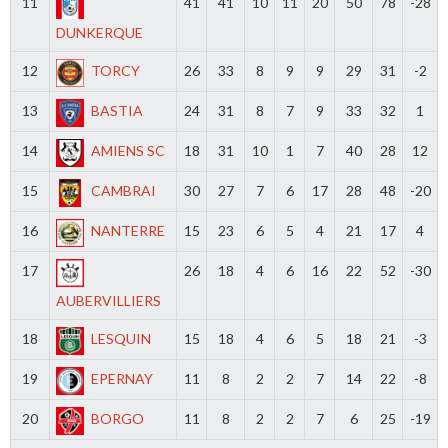
11
41
41
10
11
20
50
78
-28
DUNKERQUE
12
TORCY
26
33
8
9
9
29
31
-2
13
BASTIA
24
31
8
7
9
33
32
1
14
AMIENS SC
18
31
10
1
7
40
28
12
15
CAMBRAI
30
27
7
6
17
28
48
-20
16
NANTERRE
15
23
6
5
4
21
17
4
17
26
18
4
6
16
22
52
-30
AUBERVILLIERS
18
LESQUIN
15
18
4
6
5
18
21
-3
19
EPERNAY
11
8
2
2
7
14
22
-8
20
BORGO
11
8
2
2
7
6
25
-19