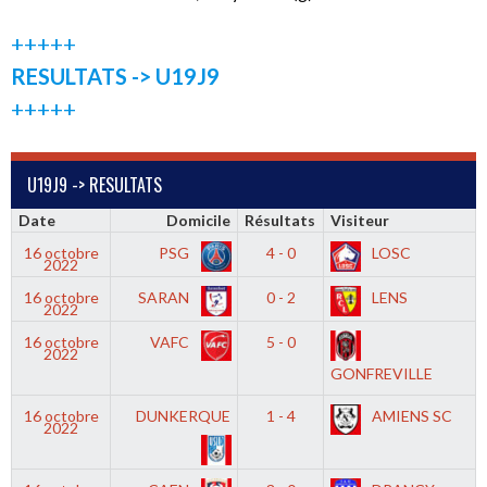
+++++
RESULTATS -> U19J9
+++++
U19J9 -> RESULTATS
Date
Domicile
Résultats
Visiteur
16 octobre
PSG
4 - 0
LOSC
2022
16 octobre
SARAN
0 - 2
LENS
2022
16 octobre
VAFC
5 - 0
2022
GONFREVILLE
16 octobre
DUNKERQUE
1 - 4
AMIENS SC
2022