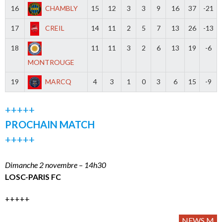
16
CHAMBLY
15
12
3
3
9
16
37
-21
17
CREIL
14
11
2
5
7
13
26
-13
18
11
11
3
2
6
13
19
-6
MONTROUGE
19
MARCQ
4
3
1
0
3
6
15
-9
+++++
PROCHAIN MATCH
+++++
Dimanche 2 novembre – 14h30
LOSC-PARIS FC
+++++
NEWS M