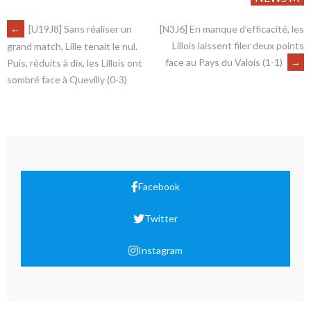
←
[U19J8] Sans réaliser un
[N3J6] En manque d’efficacité, les
Lillois laissent filer deux points
grand match, Lille tenait le nul.
face au Pays du Valois (1-1)
→
Puis, réduits à dix, les Lillois ont
sombré face à Quevilly (0-3)
Facebook
Twitter
Instagram