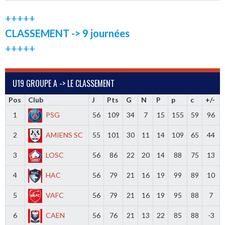
+++++
CLASSEMENT -> 9 journées
+++++
U19 GROUPE A -> LE CLASSEMENT
Pos
Club
J
Pts
G
N
P
p
c
+/-
1
PSG
56
109
34
7
15
155
59
96
2
AMIENS SC
55
101
30
11
14
109
65
44
3
LOSC
56
86
22
20
14
88
75
13
4
HAC
56
79
21
16
19
99
89
10
5
VAFC
56
79
21
16
19
95
88
7
6
CAEN
56
76
21
13
22
85
88
-3