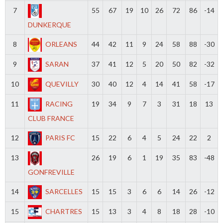
7
55
67
19
10
26
72
86
-14
DUNKERQUE
8
ORLEANS
44
42
11
9
24
58
88
-30
9
SARAN
37
41
12
5
20
50
82
-32
10
QUEVILLY
30
40
12
4
14
41
58
-17
11
RACING
19
34
9
7
3
31
18
13
CLUB FRANCE
12
PARIS FC
15
22
6
4
5
24
22
2
13
26
19
6
1
19
35
83
-48
GONFREVILLE
14
SARCELLES
15
15
3
6
6
14
26
-12
15
CHARTRES
15
13
3
4
8
18
28
-10