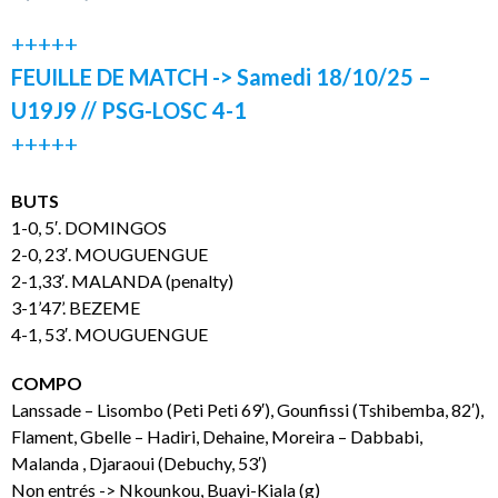
+++++
FEUILLE DE MATCH -> Samedi 18/10/25 –
U19J9 // PSG-LOSC 4-1
+++++
BUTS
1-0, 5′. DOMINGOS
2-0, 23′. MOUGUENGUE
2-1,33′. MALANDA (penalty)
3-1’47’. BEZEME
4-1, 53′. MOUGUENGUE
COMPO
Lanssade – Lisombo (Peti Peti 69′), Gounfissi (Tshibemba, 82′),
Flament, Gbelle – Hadiri, Dehaine, Moreira – Dabbabi,
Malanda , Djaraoui (Debuchy, 53′)
Non entrés -> Nkounkou, Buayi-Kiala (g)