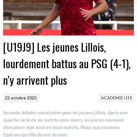
[U19J9] Les jeunes Lillois,
lourdement battus au PSG (4-1),
n’y arrivent plus
22 octobre 2025
ACADEMIE
U19
Seconde défaite consécutive pour les jeunes Lillois. Après une
superbe série de six matchs sans revers, les jeunes viennent
d’encaisser sept buts en deux matchs. Place aux vacances.
Espérons qu’elles feront du bien.