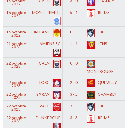
16 octobre
CAEN
3 - 0
DRANCY
2022
16 octobre
MONTFERMEIL
5 - 1
REIMS
2022
16 octobre
ORLEANS
0 - 3
HAC
2022
21 octobre
AMIENS SC
1 - 1
LENS
2023
22 octobre
CAEN
0 - 0
2023
MONTROUGE
22 octobre
LOSC
2 - 0
QUEVILLY
2023
22 octobre
SARAN
3 - 2
CHAMBLY
2023
22 octobre
VAFC
3 - 3
HAC
2023
22 octobre
DUNKERQUE
3 - 3
REIMS
2023