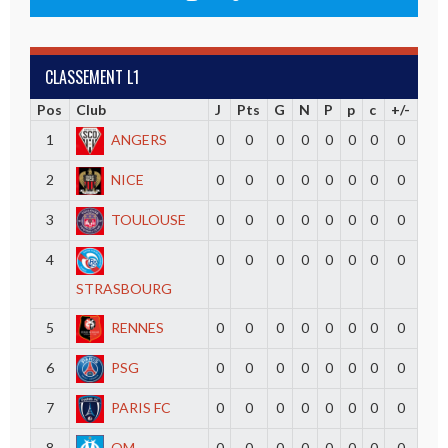
CLASSEMENT L1
Pos
Club
J
Pts
G
N
P
p
c
+/-
1
ANGERS
0
0
0
0
0
0
0
0
2
NICE
0
0
0
0
0
0
0
0
3
TOULOUSE
0
0
0
0
0
0
0
0
4
0
0
0
0
0
0
0
0
STRASBOURG
5
RENNES
0
0
0
0
0
0
0
0
6
PSG
0
0
0
0
0
0
0
0
7
PARIS FC
0
0
0
0
0
0
0
0
8
OM
0
0
0
0
0
0
0
0