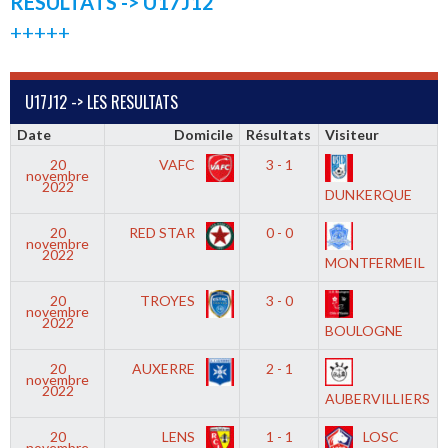
RESULTATS -> U17J12
+++++
U17J12 -> LES RESULTATS
Date
Domicile
Résultats
Visiteur
20
VAFC
3 - 1
novembre
2022
DUNKERQUE
20
RED STAR
0 - 0
novembre
2022
MONTFERMEIL
20
TROYES
3 - 0
novembre
2022
BOULOGNE
20
AUXERRE
2 - 1
novembre
2022
AUBERVILLIERS
20
LENS
1 - 1
LOSC
novembre