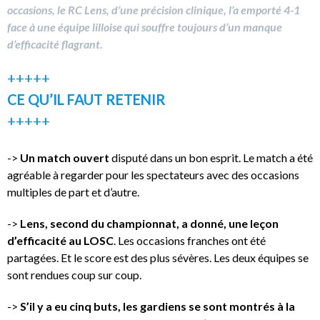
occasions, le RC Lens, d’une précision clinique, l’a emporté 4-1
face à une équipe lilloise qui souffre toujours d’un manque
d’efficacité flagrant.
+++++
CE QU’IL FAUT RETENIR
+++++
->
Un match ouvert
disputé dans un bon esprit. Le match a été
agréable à regarder pour les spectateurs avec des occasions
multiples de part et d’autre.
->
Lens, second du championnat, a donné, une leçon
d’efficacité au LOSC
. Les occasions franches ont été
partagées. Et le score est des plus sévères. Les deux équipes se
sont rendues coup sur coup.
->
S’il y a eu cinq buts, les gardiens se sont montrés à la