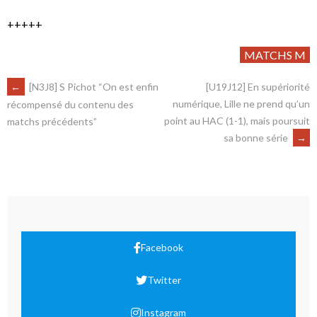
+++++
MATCHS M
←
[N3J8] S Pichot “On est enfin
[U19J12] En supériorité
numérique, Lille ne prend qu’un
récompensé du contenu des
point au HAC (1-1), mais poursuit
matchs précédents”
sa bonne série
→
Facebook
Twitter
Instagram