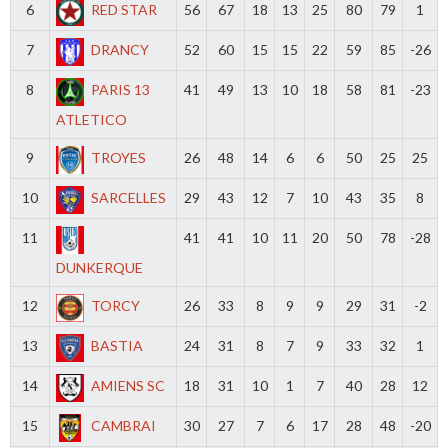
6
RED STAR
56
67
18
13
25
80
79
1
7
DRANCY
52
60
15
15
22
59
85
-26
8
PARIS 13
41
49
13
10
18
58
81
-23
ATLETICO
9
TROYES
26
48
14
6
6
50
25
25
10
SARCELLES
29
43
12
7
10
43
35
8
11
41
41
10
11
20
50
78
-28
DUNKERQUE
12
TORCY
26
33
8
9
9
29
31
-2
13
BASTIA
24
31
8
7
9
33
32
1
14
AMIENS SC
18
31
10
1
7
40
28
12
15
CAMBRAI
30
27
7
6
17
28
48
-20