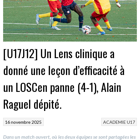
[U17J12] Un Lens clinique a
donné une leçon d’efficacité à
un LOSCen panne (4-1), Alain
Raguel dépité.
16 novembre 2025
ACADEMIE
U17
Dans un match ouvert, où les deux équipes se sont partagées les