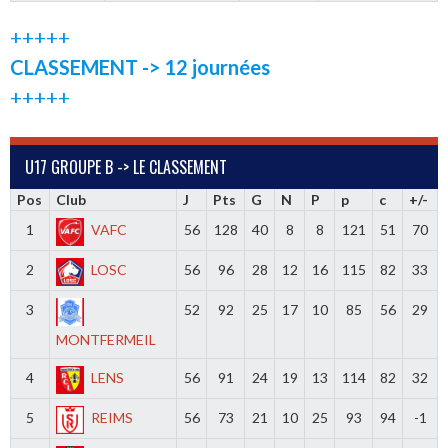
+++++
CLASSEMENT -> 12 journées
+++++
U17 GROUPE B -> LE CLASSEMENT
Pos
Club
J
Pts
G
N
P
p
c
+/-
1
VAFC
56
128
40
8
8
121
51
70
2
LOSC
56
96
28
12
16
115
82
33
3
52
92
25
17
10
85
56
29
MONTFERMEIL
4
LENS
56
91
24
19
13
114
82
32
5
REIMS
56
73
21
10
25
93
94
-1