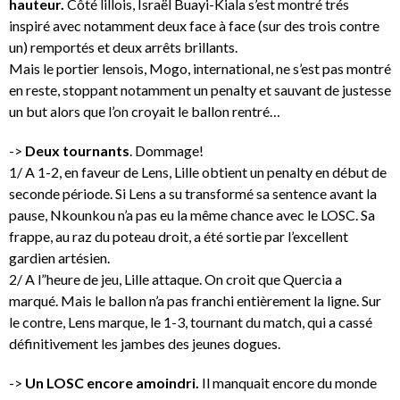
hauteur.
Côté lillois, Israël Buayi-Kiala s’est montré trés
inspiré avec notamment deux face à face (sur des trois contre
un) remportés et deux arrêts brillants.
Mais le portier lensois, Mogo, international, ne s’est pas montré
en reste, stoppant notamment un penalty et sauvant de justesse
un but alors que l’on croyait le ballon rentré…
->
Deux tournants
. Dommage!
1/ A 1-2, en faveur de Lens, Lille obtient un penalty en début de
seconde période. Si Lens a su transformé sa sentence avant la
pause, Nkounkou n’a pas eu la même chance avec le LOSC. Sa
frappe, au raz du poteau droit, a été sortie par l’excellent
gardien artésien.
2/ A l”heure de jeu, Lille attaque. On croit que Quercia a
marqué. Mais le ballon n’a pas franchi entièrement la ligne. Sur
le contre, Lens marque, le 1-3, tournant du match, qui a cassé
définitivement les jambes des jeunes dogues.
->
Un LOSC encore amoindri.
Il manquait encore du monde