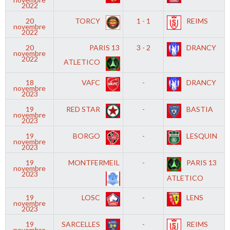
2022
20
TORCY
1 - 1
REIMS
novembre
2022
20
PARIS 13
3 - 2
DRANCY
novembre
2022
ATLETICO
18
VAFC
-
DRANCY
novembre
2023
19
RED STAR
-
BASTIA
novembre
2023
19
BORGO
-
LESQUIN
novembre
2023
19
MONTFERMEIL
-
PARIS 13
novembre
2023
ATLETICO
19
LOSC
-
LENS
novembre
2023
19
SARCELLES
-
REIMS
novembre