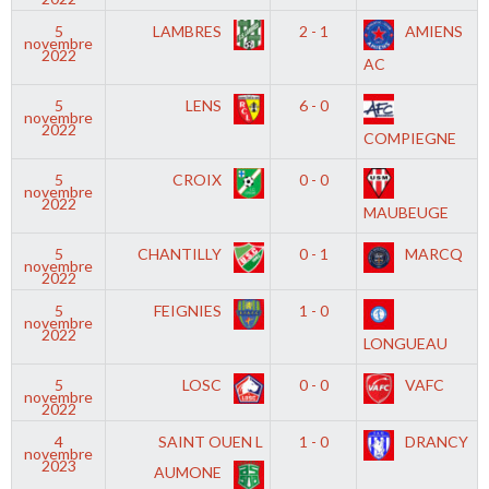
5
LAMBRES
2 - 1
AMIENS
novembre
2022
AC
5
LENS
6 - 0
novembre
2022
COMPIEGNE
5
CROIX
0 - 0
novembre
2022
MAUBEUGE
5
CHANTILLY
0 - 1
MARCQ
novembre
2022
5
FEIGNIES
1 - 0
novembre
2022
LONGUEAU
5
LOSC
0 - 0
VAFC
novembre
2022
4
SAINT OUEN L
1 - 0
DRANCY
novembre
2023
AUMONE