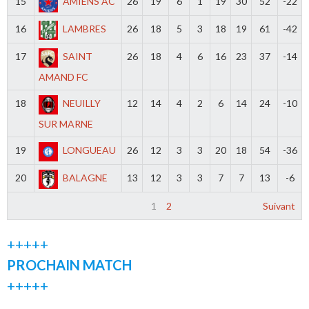
15
AMIENS AC
26
19
6
1
19
30
52
-22
16
LAMBRES
26
18
5
3
18
19
61
-42
17
SAINT
26
18
4
6
16
23
37
-14
AMAND FC
18
NEUILLY
12
14
4
2
6
14
24
-10
SUR MARNE
19
LONGUEAU
26
12
3
3
20
18
54
-36
20
BALAGNE
13
12
3
3
7
7
13
-6
1
2
Suivant
+++++
PROCHAIN MATCH
+++++