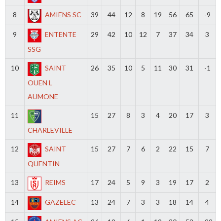
8
AMIENS SC
39
44
12
8
19
56
65
-9
9
ENTENTE
29
42
10
12
7
37
34
3
SSG
10
SAINT
26
35
10
5
11
30
31
-1
OUEN L
AUMONE
11
15
27
8
3
4
20
17
3
CHARLEVILLE
12
SAINT
15
27
7
6
2
22
15
7
QUENTIN
13
REIMS
17
24
5
9
3
19
17
2
14
GAZELEC
13
24
7
3
3
18
14
4