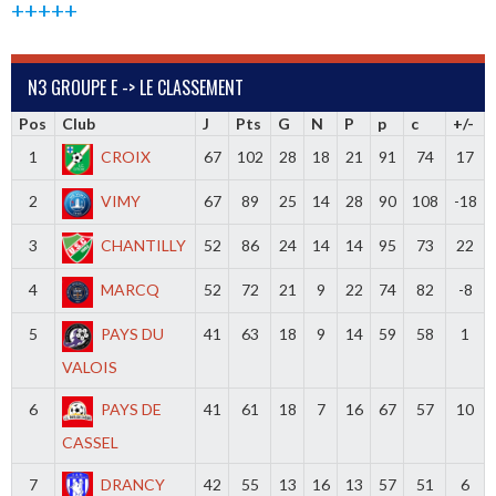
+++++
N3 GROUPE E -> LE CLASSEMENT
Pos
Club
J
Pts
G
N
P
p
c
+/-
1
CROIX
67
102
28
18
21
91
74
17
2
VIMY
67
89
25
14
28
90
108
-18
3
CHANTILLY
52
86
24
14
14
95
73
22
4
MARCQ
52
72
21
9
22
74
82
-8
5
PAYS DU
41
63
18
9
14
59
58
1
VALOIS
6
PAYS DE
41
61
18
7
16
67
57
10
CASSEL
7
DRANCY
42
55
13
16
13
57
51
6