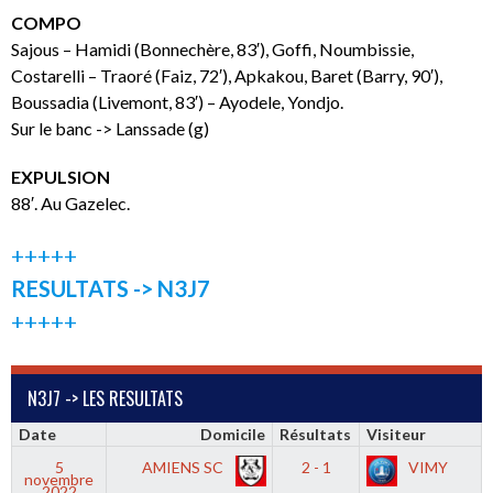
COMPO
Sajous – Hamidi (Bonnechère, 83′), Goffi, Noumbissie,
Costarelli – Traoré (Faiz, 72′), Apkakou, Baret (Barry, 90′),
Boussadia (Livemont, 83′) – Ayodele, Yondjo.
Sur le banc -> Lanssade (g)
EXPULSION
88′. Au Gazelec.
+++++
RESULTATS -> N3J7
+++++
N3J7 -> LES RESULTATS
Date
Domicile
Résultats
Visiteur
5
AMIENS SC
2 - 1
VIMY
novembre
2022