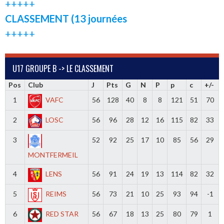
+++++
CLASSEMENT (13 journées
+++++
U17 GROUPE B -> LE CLASSEMENT
Pos
Club
J
Pts
G
N
P
p
c
+/-
1
VAFC
56
128
40
8
8
121
51
70
2
LOSC
56
96
28
12
16
115
82
33
3
52
92
25
17
10
85
56
29
MONTFERMEIL
4
LENS
56
91
24
19
13
114
82
32
5
REIMS
56
73
21
10
25
93
94
-1
6
RED STAR
56
67
18
13
25
80
79
1