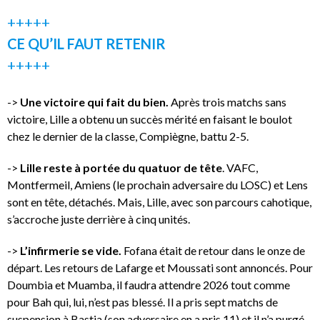
+++++
CE QU’IL FAUT RETENIR
+++++
->
Une victoire qui fait du bien.
Après trois matchs sans
victoire, Lille a obtenu un succès mérité en faisant le boulot
chez le dernier de la classe, Compiègne, battu 2-5.
->
Lille reste à portée du quatuor de tête
. VAFC,
Montfermeil, Amiens (le prochain adversaire du LOSC) et Lens
sont en tête, détachés. Mais, Lille, avec son parcours cahotique,
s’accroche juste derrière à cinq unités.
->
L’infirmerie se vide.
Fofana était de retour dans le onze de
départ. Les retours de Lafarge et Moussati sont annoncés. Pour
Doumbia et Muamba, il faudra attendre 2026 tout comme
pour Bah qui, lui, n’est pas blessé. Il a pris sept matchs de
suspension à Bastia (son adversaire en a pris 11) et il n’a purgé