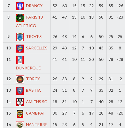
7
DRANCY
52
60
15
15
22
59
85
-26
8
PARIS 13
41
49
13
10
18
58
81
-23
ATLETICO
9
TROYES
26
48
14
6
6
50
25
25
10
SARCELLES
29
43
12
7
10
43
35
8
11
41
41
10
11
20
50
78
-28
DUNKERQUE
12
TORCY
26
33
8
9
9
29
31
-2
13
BASTIA
24
31
8
7
9
33
32
1
14
AMIENS SC
18
31
10
1
7
40
28
12
15
CAMBRAI
30
27
7
6
17
28
48
-20
16
NANTERRE
15
23
6
5
4
21
17
4