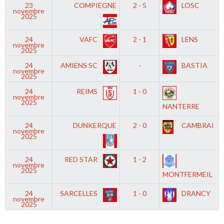
23
COMPIEGNE
2 - 5
LOSC
novembre
2025
24
VAFC
2 - 1
LENS
novembre
2025
24
AMIENS SC
-
BASTIA
novembre
2025
24
REIMS
1 - 0
novembre
2025
NANTERRE
24
DUNKERQUE
2 - 0
CAMBRAI
novembre
2025
24
RED STAR
1 - 2
novembre
2025
MONTFERMEIL
24
SARCELLES
1 - 0
DRANCY
novembre
2025