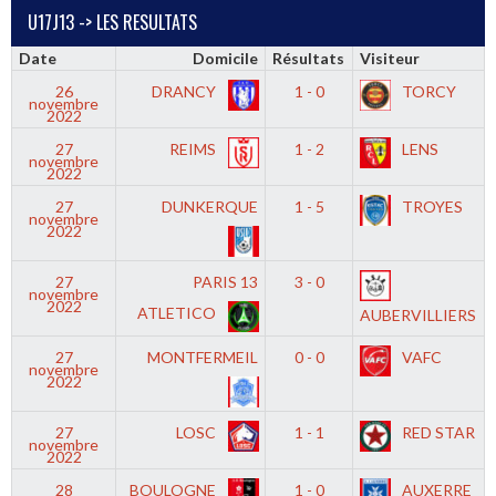
U17J13 -> LES RESULTATS
Date
Domicile
Résultats
Visiteur
26
DRANCY
1 - 0
TORCY
novembre
2022
27
REIMS
1 - 2
LENS
novembre
2022
27
DUNKERQUE
1 - 5
TROYES
novembre
2022
27
PARIS 13
3 - 0
novembre
2022
ATLETICO
AUBERVILLIERS
27
MONTFERMEIL
0 - 0
VAFC
novembre
2022
27
LOSC
1 - 1
RED STAR
novembre
2022
28
BOULOGNE
1 - 0
AUXERRE