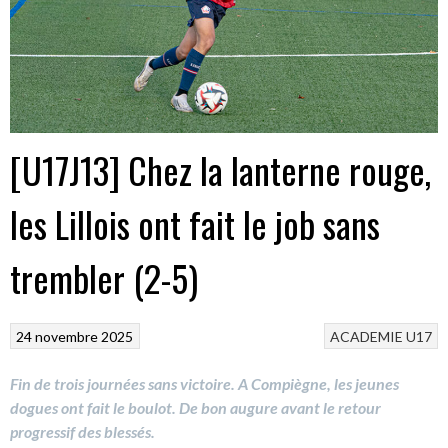
[U17J13] Chez la lanterne rouge,
les Lillois ont fait le job sans
trembler (2-5)
24 novembre 2025
ACADEMIE
U17
Fin de trois journées sans victoire. A Compiègne, les jeunes
dogues ont fait le boulot. De bon augure avant le retour
progressif des blessés.