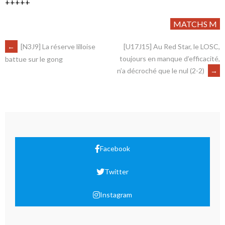
+++++
MATCHS M
←
[N3J9] La réserve lilloise
[U17J15] Au Red Star, le LOSC,
toujours en manque d’efficacité,
battue sur le gong
n’a décroché que le nul (2-2)
→
Facebook
Twitter
Instagram