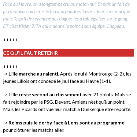
Face au Havre, on a longtemps cru au match nul. Et puis un fait de
jeu malheureux a mis le feu aux poudres. Les visiteurs ont marqué
mais l’esprit de revanche des dogues les a fait égaliser sur le gong.
ET c’est Kisley ZITA qui a donné le point à son équipe. Chapeau.
+++++
CE QU’IL FAUT RETENIR
+++++
->
Lille marche au ralenti
. Après le nul à Montrouge (2-2), les
jeunes Lillois ont concédé le jnul face au Havre (1-1).
->
Lille reste second au classement
avec 21 points. Mais se
fait rejoindre par le PSG. Devant, Amiens n’est qu’à un point.
Mais les Picards ont vue leur match à Dunkerque être reporté.
->
Reims puis le derby face à Lens sont au programme
pour clôturer les matchs aller.