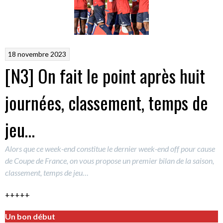
18 novembre 2023
[N3] On fait le point après huit
journées, classement, temps de
jeu…
Alors que ce week-end constitue le dernier week-end off pour cause
de Coupe de France, on vous propose un premier bilan de la saison,
classement, temps de jeu…
+++++
Un bon début