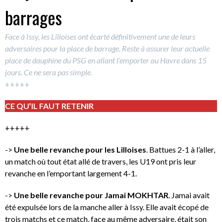
barrages
Face à Issy, les Lilloises ont écarté définitivement une de leurs
adversaires pour la place de barrage. Reste à assurer leur actuelle
place de dauphine du PSG en allant l’emporter au Havre dans 15
jours. Ce ne sera pas simple.
+++++
CE QU’IL FAUT RETENIR
+++++
->
Une belle revanche pour les Lilloises
. Battues 2-1 à l’aller,
un match où tout état allé de travers, les U19 ont pris leur
revanche en l’emportant largement 4-1.
->
Une belle revanche pour Jamai MOKHTAR
. Jamai avait
été expulsée lors de la manche aller à Issy. Elle avait écopé de
trois matchs et ce match, face au même adversaire, était son