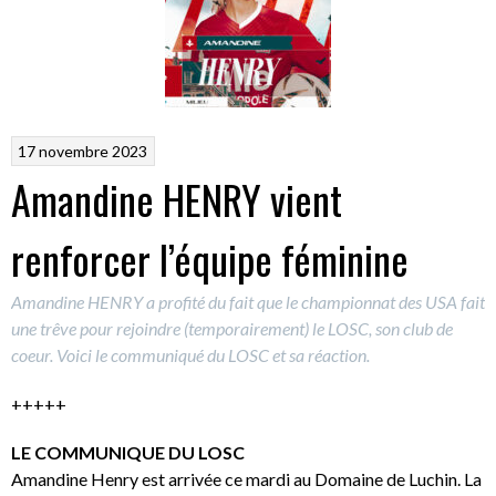
17 novembre 2023
Amandine HENRY vient
renforcer l’équipe féminine
Amandine HENRY a profité du fait que le championnat des USA fait
une trêve pour rejoindre (temporairement) le LOSC, son club de
coeur. Voici le communiqué du LOSC et sa réaction.
+++++
LE COMMUNIQUE DU LOSC
Amandine Henry est arrivée ce mardi au Domaine de Luchin. La