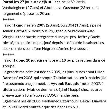
Parmi les 27 joueurs déjà utilisés
, seuls Valentin
Vanbaleghem (27 ans) et Abdoulaye Ousmane (23 ans) ont
largement dépassé les 20 ans.
+++++
Ils sont cinq nés en 2003
(20 ans), ou 2004 (19 ans), à peine
senior. Parmi eux, deux joueurs, Ignacio Miramonet Alan
Virginius font partie intégrante du noyau pro. Joffrey Bazié,
blessé, n’a quasiment pas joué depuis le début de la saison. Les
deux derniers sont Tom Négrel et Amine Messoussa.
+++++
Ils sont donc 20 joueurs encore U19 ou plus jeunes
dans ce
groupe.
La grande majorité est née en 2005, les plus jeunes étant
Lilian
Baret
, né en 2006, qui compte 7 titularisations en 8 matchs (il a
été suspendu une journée), et
Ayyoub Bouaddi
, né en 2007, 2
titularisations. Mais ce dernier a déjà été happé chez les pros,
preuve que la formation au LOSC marche bien.
Egalement nés en 2006, Mohamed Ezzarhouni, Bakari Diawara
et Louis Fildard n’ont fait que des bancs en N3.