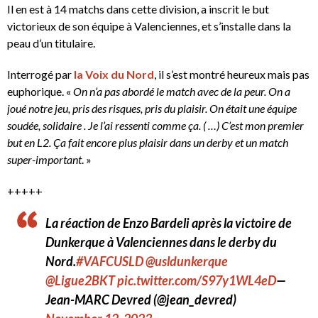
Il en est à 14 matchs dans cette division, a inscrit le but
victorieux de son équipe à Valenciennes, et s’installe dans la
peau d’un titulaire.
Interrogé par
la Voix du Nord
, il s’est montré heureux mais pas
euphorique. «
On n’a pas abordé le match avec de la peur. On a
joué notre jeu, pris des risques, pris du plaisir. On était une équipe
soudée, solidaire
. Je l’ai ressenti comme ça. (
…) C’est mon premier
but en L2. Ça fait encore plus plaisir dans un derby et un match
super-important
. »
+++++
La réaction de Enzo Bardeli après la victoire de
Dunkerque à Valenciennes dans le derby du
Nord.
#VAFCUSLD
@usldunkerque
@Ligue2BKT
pic.twitter.com/S97y1WL4eD
—
Jean-MARC Devred (@jean_devred)