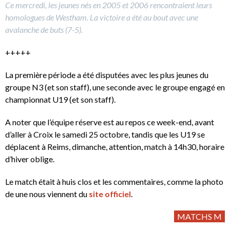
Ce mercredi, les jeunes nés en 2005 et 2006 rencontraient leurs
homologues de Westham. La victoire a été au bout avec une
avalanche de buts (7-5).
+++++
La première période a été disputées avec les plus jeunes du
groupe N3 (et son staff), une seconde avec le groupe engagé en
championnat U19 (et son staff).
A noter que l’équipe réserve est au repos ce week-end, avant
d’aller à Croix le samedi 25 octobre, tandis que les U19 se
déplacent à Reims, dimanche, attention, match à 14h30, horaire
d’hiver oblige.
Le match était à huis clos et les commentaires, comme la photo
de une nous viennent du
site officiel
.
MATCHS M