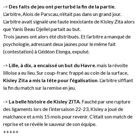
->
Des faits de jeu ont perturbé la fin de la partie
.
L’arbitre, Alois de Parscau, n’était pas dans un grand jour.
L’arbitre avait signalé une faute inexistante de Kisley Zita alors
que Yanis Beau Djellel partait au but.
Trois jaunes ont alors été distribués. Et l’arbitre a manqué de
psychologie, adressant deux jaunes pour le même fait
(contestation) à Gédéon Elonga, expulsé.
->
Lille, à dix, a encaissé un but du Havre
. mais la révolte
lilloise a eu lieu. Sur coup-franc frappé au coin de la surface,
Kisley Zita a mis la tête pour l’égalisation
. L’arbitre sifflant
la fin du match sur la remise en jeu.
->
La belle histoire de Kisley ZITA
. Fauché par une rupture
des ligaments lors de l’intersaison 22-23, Kisley a joué de
malchance et a mis 15 mois pour revenir. C’était son match de
reprise et se révèle le sauveur de son équipe.
+++++