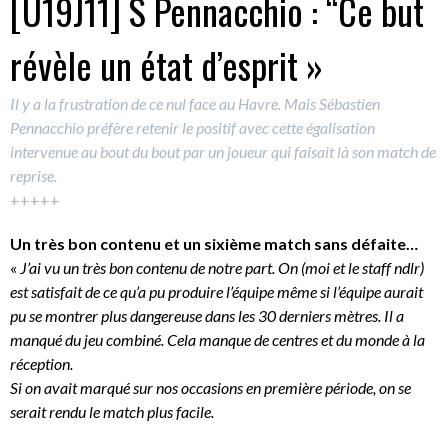
[U19J11] S Pennacchio : “Ce but
révèle un état d’esprit »
Il y a la frustration de ce nul face au Havre. Mais Sébastien
Pennacchio préfère retenir le positif avec cette égalisation
intervenue au bout du bout par un joueur qui faisait là son match de
reprise.
+++++
Un très bon contenu et un sixième match sans défaite…
«
J’ai vu un très bon contenu de notre part. On (moi et le staff ndlr)
est satisfait de ce qu’a pu produire l’équipe même si l’équipe aurait
pu se montrer plus dangereuse dans les 30 derniers mètres. Il a
manqué du jeu combiné. Cela manque de centres et du monde à la
réception.
Si on avait marqué sur nos occasions en première période, on se
serait rendu le match plus facile.