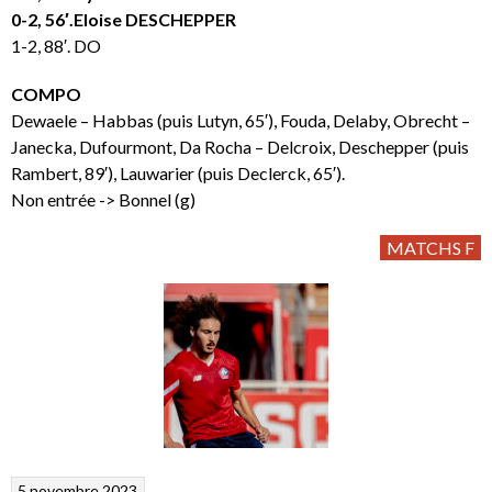
0-2, 56′.Eloise DESCHEPPER
1-2, 88′. DO
COMPO
Dewaele – Habbas (puis Lutyn, 65′), Fouda, Delaby, Obrecht –
Janecka, Dufourmont, Da Rocha – Delcroix, Deschepper (puis
Rambert, 89′), Lauwarier (puis Declerck, 65′).
Non entrée -> Bonnel (g)
MATCHS F
5 novembre 2023