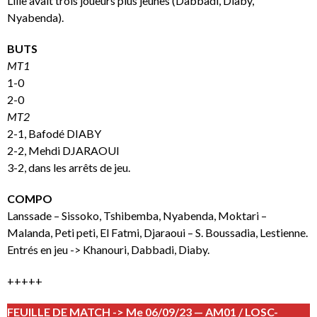
Lille avait trois joueurs plus jeunes (Dabbadi, Diaby,
Nyabenda).
BUTS
MT1
1-0
2-0
MT2
2-1, Bafodé DIABY
2-2, Mehdi DJARAOUI
3-2, dans les arrêts de jeu.
COMPO
Lanssade – Sissoko, Tshibemba, Nyabenda, Moktari –
Malanda, Peti peti, El Fatmi, Djaraoui – S. Boussadia, Lestienne.
Entrés en jeu -> Khanouri, Dabbadi, Diaby.
+++++
FEUILLE DE MATCH -> Me 06/09/23 — AM01 / LOSC-