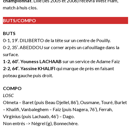
championnat
. Lille (les 2005 et 2006) recevra West Ham,
match à huis clos.
BUTS/COMPO
BUTS
0-1, 19′. DILIBERTO de la tête sur un centre de Pouilly.
0-2, 35′. ABEDDOU sur corner arpès un cafouillage dans la
surface.
1-2, 60′. Youness LACHAAB
sur un service de Adame Faiz
2-2, 64′. Yassine KHALIFI
qui marque de près en faisant
poteau gauche puis droit.
COMPO
LOSC
Olmeta – Baret (puis Beau Djellel, 86′), Ousmane, Touré, Burlet
– Khalifi, Vanbaleghem – Faiz (puis Nagera, 76′), Ferrah,
Virginius (puis Lachaab, 46′) – Dago.
Non entrés -> Négrel (g), Bonnechère.