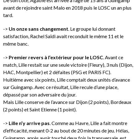
De son côté, Agathe est arrivée à l’âge de 15 ans à Guingamp
avant de rejoindre saint Malo en 2018 puis le LOSC un an plus
tard.
->
Un onze sans changement
. Le groupe lui donnant
satisfaction, Rachel Saïdi avait reconduit le même 11 et le
même banc.
->
Premier revers à l’extérieur pour le LOSC
. Avant ce
match, Lille restait sur une seule victoire (Fleury), 3 nuls (Dijon,
HAC, Montpellier) et 2 défaites (PSG et PARIS FC).
Huitième avec six points, Lille comptait deux unités d’avance
sur Guingamp. Avec ce résultat, Lille recule d’une place,
dépassé par son adversaire du jour.
Mais Lille conserve de l’avance sur Dijon (2 points), Bordeaux
(2 points) et Saint Etienne (1 point).
->
Lille n’y arrive pas
. Comme au Havre, Lille a fait montre
d’efficacité, menant 0-2 au bout de 20 minutes de jeu. Hélas,
Guingamp, après avoir touché deux fois la transversale, est