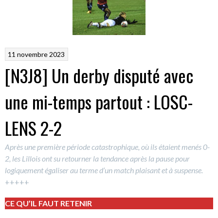
11 novembre 2023
[N3J8] Un derby disputé avec
une mi-temps partout : LOSC-
LENS 2-2
Après une première période catastrophique, où ils étaient menés 0-
2, les Lillois ont su retourner la tendance après la pause pour
logiquement égaliser au terme d’un match plaisant et à suspense.
+++++
CE QU’IL FAUT RETENIR