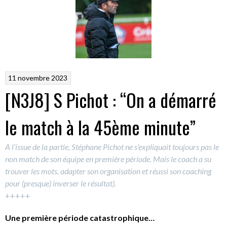
11 novembre 2023
[N3J8] S Pichot : “On a démarré
le match à la 45ème minute”
A l’issue de la partie, Stéphane Pichot ne s’expliquait toujours pas le
non match de son équipe en première période. Mais le coach a su
trouver les mots, adapter son organisation et réussi son coaching
pour (presque) inverser le résultat).
+++++
Une première période catastrophique…