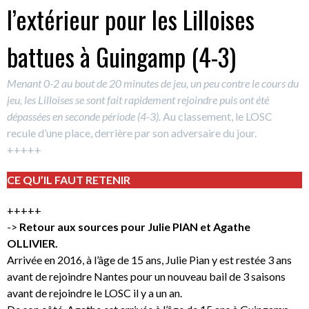
l’extérieur pour les Lilloises
battues à Guingamp (4-3)
Menant 0-2 au bout de 20 minutes de jeu, un peu contre le cours du
jeu, les Lilloises se sont fait rapidement rejoindre puis ont été
dépassées en seconde période (4-3).
Au classement, le LOSC
recule d’une place, derrière par son adversaire du jour.
+++++
CE QU’IL FAUT RETENIR
+++++
->
Retour aux sources pour Julie PIAN et Agathe
OLLIVIER.
Arrivée en 2016, à l’âge de 15 ans, Julie Pian y est restée 3 ans
avant de rejoindre Nantes pour un nouveau bail de 3 saisons
avant de rejoindre le LOSC il y a un an.