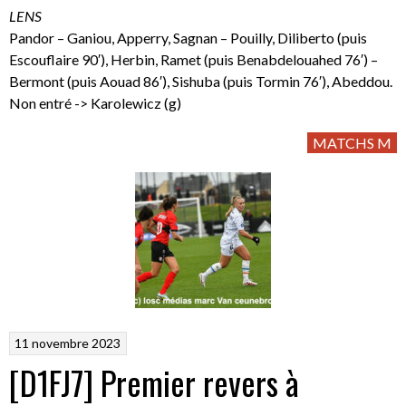
LENS
Pandor – Ganiou, Apperry, Sagnan – Pouilly, Diliberto (puis
Escouflaire 90′), Herbin, Ramet (puis Benabdelouahed 76′) –
Bermont (puis Aouad 86′), Sishuba (puis Tormin 76′), Abeddou.
Non entré -> Karolewicz (g)
MATCHS M
11 novembre 2023
[D1FJ7] Premier revers à