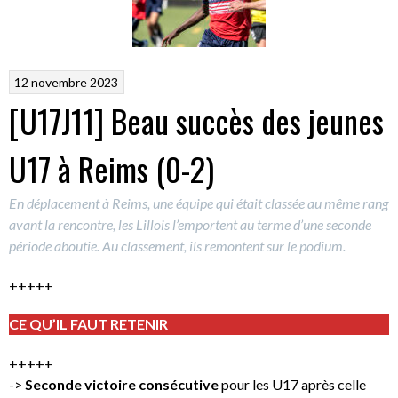
12 novembre 2023
[U17J11] Beau succès des jeunes
U17 à Reims (0-2)
En déplacement à Reims, une équipe qui était classée au même rang
avant la rencontre, les Lillois l’emportent au terme d’une seconde
période aboutie. Au classement, ils remontent sur le podium.
+++++
CE QU’IL FAUT RETENIR
+++++
->
Seconde victoire consécutive
pour les U17 après celle