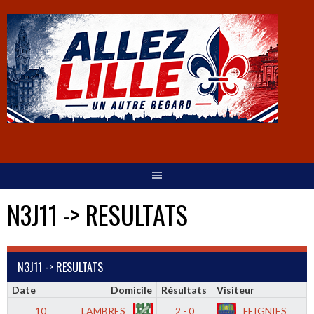
N3J11 -> RESULTATS
N3J11 -> RESULTATS
Date
Domicile
Résultats
Visiteur
10
LAMBRES
2 - 0
FEIGNIES