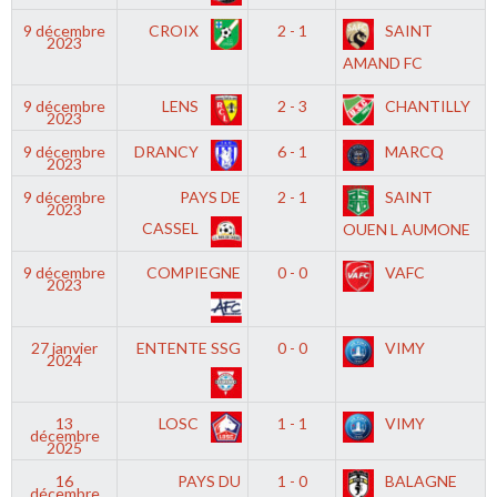
9 décembre
CROIX
2 - 1
SAINT
2023
AMAND FC
9 décembre
LENS
2 - 3
CHANTILLY
2023
9 décembre
DRANCY
6 - 1
MARCQ
2023
9 décembre
PAYS DE
2 - 1
SAINT
2023
CASSEL
OUEN L AUMONE
9 décembre
COMPIEGNE
0 - 0
VAFC
2023
27 janvier
ENTENTE SSG
0 - 0
VIMY
2024
13
LOSC
1 - 1
VIMY
décembre
2025
16
PAYS DU
1 - 0
BALAGNE
décembre