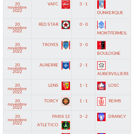
20
VAFC
3 - 1
novembre
2022
DUNKERQUE
20
RED STAR
0 - 0
novembre
2022
MONTFERMEIL
20
TROYES
3 - 0
novembre
2022
BOULOGNE
20
AUXERRE
2 - 1
novembre
2022
AUBERVILLIERS
20
LENS
1 - 1
LOSC
novembre
2022
20
TORCY
1 - 1
REIMS
novembre
2022
20
PARIS 13
3 - 2
DRANCY
novembre
2022
ATLETICO