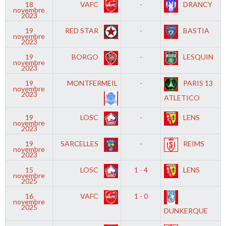
18
VAFC
-
DRANCY
novembre
2023
19
RED STAR
-
BASTIA
novembre
2023
19
BORGO
-
LESQUIN
novembre
2023
19
MONTFERMEIL
-
PARIS 13
novembre
2023
ATLETICO
19
LOSC
-
LENS
novembre
2023
19
SARCELLES
-
REIMS
novembre
2023
15
LOSC
1 - 4
LENS
novembre
2025
16
VAFC
1 - 0
novembre
2025
DUNKERQUE