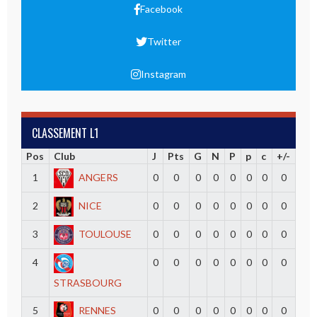
Facebook
Twitter
Instagram
CLASSEMENT L1
Pos
Club
J
Pts
G
N
P
p
c
+/-
1
ANGERS
0
0
0
0
0
0
0
0
2
NICE
0
0
0
0
0
0
0
0
3
TOULOUSE
0
0
0
0
0
0
0
0
4
0
0
0
0
0
0
0
0
STRASBOURG
5
RENNES
0
0
0
0
0
0
0
0