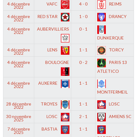
4 décembre
VAFC
4 - 0
REIMS
2022
4 décembre
RED STAR
1 - 0
DRANCY
2022
4 décembre
AUBERVILLIERS
0 - 1
2022
DUNKERQUE
4 décembre
LENS
1 - 1
TORCY
2022
4 décembre
BOULOGNE
0 - 2
PARIS 13
2022
ATLETICO
4 décembre
AUXERRE
1 - 1
2022
MONTFERMEIL
28 décembre
TROYES
1 - 1
LOSC
2022
30 novembre
LOSC
2 - 1
AMIENS SC
2025
7 décembre
BASTIA
1 - 1
2025