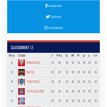
Facebook
Twitter
Instagram
CLASSEMENT L1
Pos
Club
J
Pts
G
N
P
p
c
+/-
1
ANGERS
0
0
0
0
0
0
0
0
2
NICE
0
0
0
0
0
0
0
0
3
TROYES
0
0
0
0
0
0
0
0
4
TOULOUSE
0
0
0
0
0
0
0
0
5
0
0
0
0
0
0
0
0