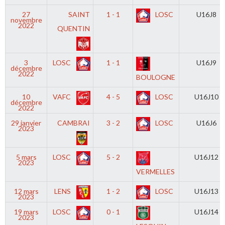
27
SAINT
1 - 1
LOSC
U16J8
novembre
2022
QUENTIN
3
LOSC
1 - 1
U16J9
décembre
2022
BOULOGNE
10
VAFC
4 - 5
LOSC
U16J10
décembre
2022
29 janvier
CAMBRAI
3 - 2
LOSC
U16J6
2023
5 mars
LOSC
5 - 2
U16J12
2023
VERMELLES
12 mars
LENS
1 - 2
LOSC
U16J13
2023
19 mars
LOSC
0 - 1
U16J14
2023