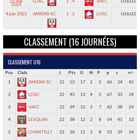
21 mai
LOSC
1 - 4
VAFC
U16J21
2023
4 juin 2023
AMIENS SC
1 - 2
LOSC
U16J22
CLASSEMENT (16 JOURNÉES)
CLASSEMENT U16
Pos
Club
J
Pts
G
N
P
p
c
+/-
1
AMIENS SC
22
53
17
2
3
66
24
42
2
LOSC
22
43
13
4
5
67
33
34
3
VAFC
22
39
12
3
7
62
38
24
4
LESQUIN
22
38
12
2
8
54
41
13
5
CHANTILLY
22
36
11
3
8
53
39
14