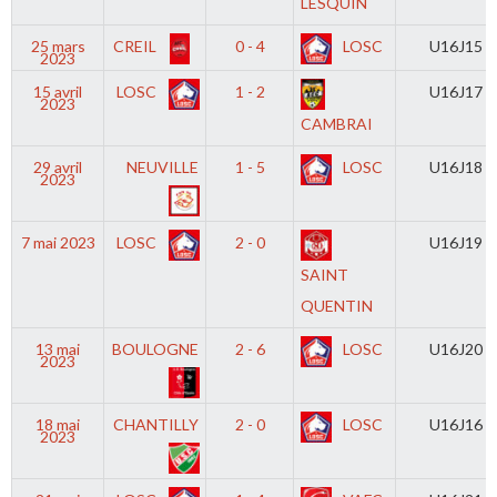
LESQUIN
25 mars
CREIL
0 - 4
LOSC
U16J15
2023
15 avril
LOSC
1 - 2
U16J17
2023
CAMBRAI
29 avril
NEUVILLE
1 - 5
LOSC
U16J18
2023
7 mai 2023
LOSC
2 - 0
U16J19
SAINT
QUENTIN
13 mai
BOULOGNE
2 - 6
LOSC
U16J20
2023
18 mai
CHANTILLY
2 - 0
LOSC
U16J16
2023