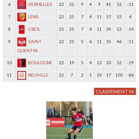
6
VERMELLES
22
31
9
4
9
41
52
-11
7
LENS
22
25
7
4
11
57
53
4
8
CREIL
22
25
7
4
11
39
53
-14
9
SAINT
22
21
5
6
11
35
46
-11
QUENTIN
10
BOULOGNE
22
19
5
4
13
33
52
-19
11
NEUVILLE
22
7
2
1
19
17
103
-86
CLASSEMENT M