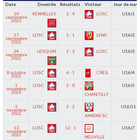
Date
Domicile
Résultats
Visiteur
Jour de mat
10
VERMELLES
2 - 4
LOSC
U16J1
septembre
2022
17
LOSC
1 - 1
LENS
U16J2
septembre
2022
24
LESQUIN
1 - 3
LOSC
U16J3
septembre
2022
8 octobre
LOSC
6 - 1
CREIL
U16J4
2022
1
LOSC
2 - 0
U16J5
novembre
2022
CHANTILLY
5
LOSC
2 - 2
U16J11
novembre
2022
AMIENS SC
13
LOSC
12 - 1
U16J7
novembre
2022
NEUVILLE