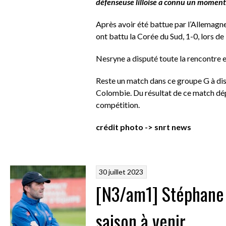
défenseuse lilloise a connu un moment
Après avoir été battue par l’Allemagn
ont battu la Corée du Sud, 1-0, lors d
Nesryne a disputé toute la rencontre e
Reste un match dans ce groupe G à disp
Colombie. Du résultat de ce match dép
compétition.
crédit photo -> snrt news
30 juillet 2023
[N3/am1] Stéphane 
saison à venir