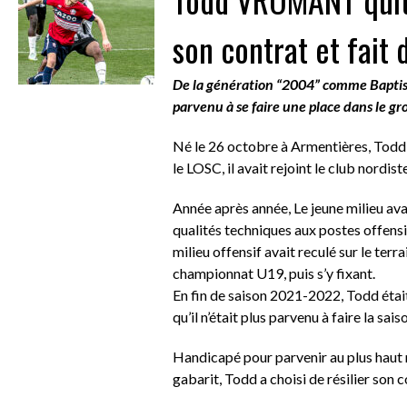
son contrat et fait 
De la génération “2004” comme Bapt
parvenu à se faire une place dans le gro
Né le 26 octobre à Armentières, Todd
le LOSC, il avait rejoint le club nordis
Année après année, Le jeune milieu avait
qualités techniques aux postes offensif
milieu offensif avait reculé sur le ter
championnat U19, puis s’y fixant.
En fin de saison 2021-2022, Todd étai
qu’il n’était plus parvenu à faire la sais
Handicapé pour parvenir au plus haut 
gabarit, Todd a choisi de résilier son co