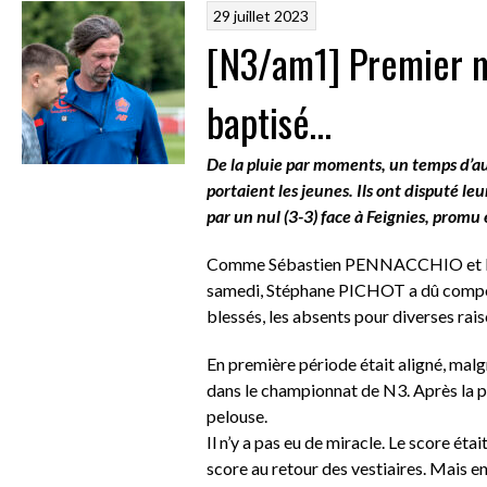
29 juillet 2023
[N3/am1] Premier m
baptisé…
De la pluie par moments, un temps d’au
portaient les jeunes. Ils ont disputé l
par un nul (3-3) face à Feignies, promu
Comme Sébastien PENNACCHIO et les 
samedi, Stéphane PICHOT a dû compose
blessés, les absents pour diverses rais
En première période était aligné, mal
dans le championnat de N3. Après la pau
pelouse.
Il n’y a pas eu de miracle. Le score ét
score au retour des vestiaires. Mais ens