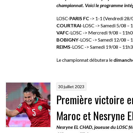
championnat. Voici le programme intégr
LOSC-
PARIS FC
-> 1-1 (Vendredi 28/
COURTRAI
-LOSC -> Samedi 5/08 – 
VAFC
-LOSC -> Mercredi 9/08 – 11h
BOBIGNY
-LOSC -> Samedi 12/08 – 
REIMS
-LOSC -> Samedi 19/08 – 11h
Le championnat débutera le
dimanche
30 juillet 2023
Première victoire 
Maroc et Nesryne E
Nesryne EL CHAD, joueuse du LOSC fém