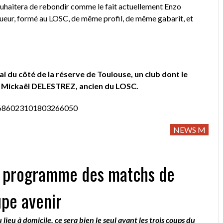
 souhaitera de rebondir comme le fait actuellement Enzo
eur, formé au LOSC, de même profil, de même gabarit, et
i du côté de la réserve de Toulouse, un club dont le
ue Mickaêl DELESTREZ, ancien du LOSC.
s/1686023101803266050
NEWS M
e programme des matchs de
upe avenir
lieu à domicile, ce sera bien le seul avant les trois coups du