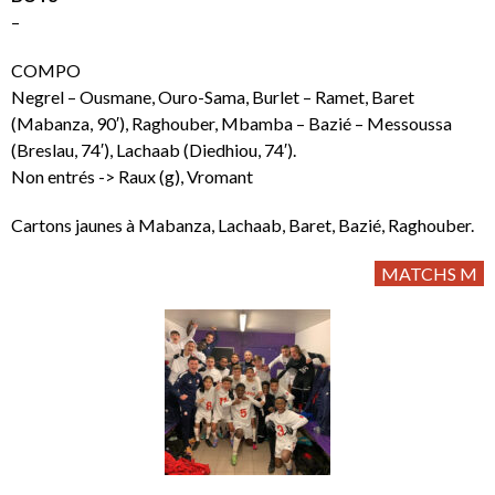
–
COMPO
Negrel – Ousmane, Ouro-Sama, Burlet – Ramet, Baret
(Mabanza, 90′), Raghouber, Mbamba – Bazié – Messoussa
(Breslau, 74′), Lachaab (Diedhiou, 74′).
Non entrés -> Raux (g), Vromant
Cartons jaunes à Mabanza, Lachaab, Baret, Bazié, Raghouber.
MATCHS M