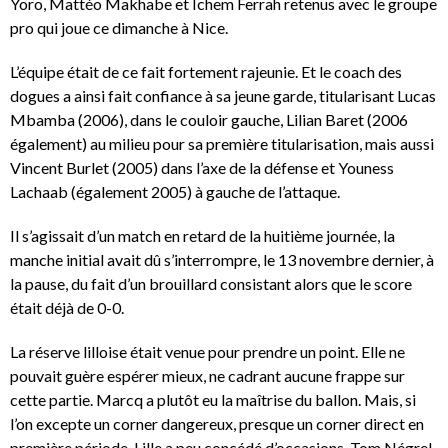
Yoro, Mattéo Makhabe et Ichem Ferrah retenus avec le groupe
pro qui joue ce dimanche à Nice.
L’équipe était de ce fait fortement rajeunie. Et le coach des
dogues a ainsi fait confiance à sa jeune garde, titularisant Lucas
Mbamba (2006), dans le couloir gauche, Lilian Baret (2006
également) au milieu pour sa première titularisation, mais aussi
Vincent Burlet (2005) dans l’axe de la défense et Youness
Lachaab (également 2005) à gauche de l’attaque.
Il s’agissait d’un match en retard de la huitième journée, la
manche initial avait dû s’interrompre, le 13 novembre dernier, à
la pause, du fait d’un brouillard consistant alors que le score
était déjà de 0-0.
La réserve lilloise était venue pour prendre un point. Elle ne
pouvait guère espérer mieux, ne cadrant aucune frappe sur
cette partie. Marcq a plutôt eu la maîtrise du ballon. Mais, si
l’on excepte un corner dangereux, presque un corner direct en
première période, Lille a peu concédé d’occasions, Tom Négrel