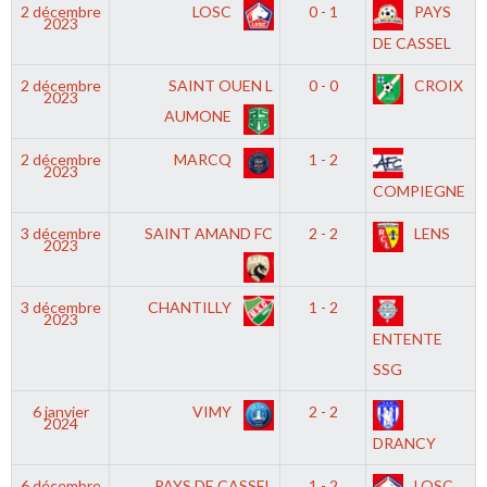
2 décembre
LOSC
0 - 1
PAYS
2023
DE CASSEL
2 décembre
SAINT OUEN L
0 - 0
CROIX
2023
AUMONE
2 décembre
MARCQ
1 - 2
2023
COMPIEGNE
3 décembre
SAINT AMAND FC
2 - 2
LENS
2023
3 décembre
CHANTILLY
1 - 2
2023
ENTENTE
SSG
6 janvier
VIMY
2 - 2
2024
DRANCY
6 décembre
PAYS DE CASSEL
1 - 2
LOSC