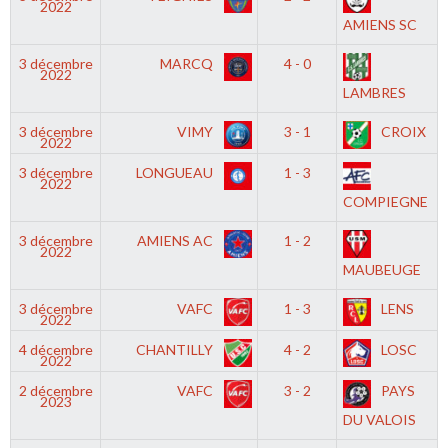
2022
AMIENS SC
3 décembre
MARCQ
4 - 0
2022
LAMBRES
3 décembre
VIMY
3 - 1
CROIX
2022
3 décembre
LONGUEAU
1 - 3
2022
COMPIEGNE
3 décembre
AMIENS AC
1 - 2
2022
MAUBEUGE
3 décembre
VAFC
1 - 3
LENS
2022
4 décembre
CHANTILLY
4 - 2
LOSC
2022
2 décembre
VAFC
3 - 2
PAYS
2023
DU VALOIS