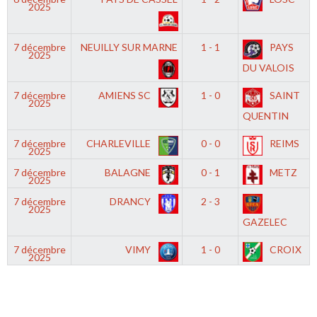
2025
7 décembre
NEUILLY SUR MARNE
1 - 1
PAYS
2025
DU VALOIS
7 décembre
AMIENS SC
1 - 0
SAINT
2025
QUENTIN
7 décembre
CHARLEVILLE
0 - 0
REIMS
2025
7 décembre
BALAGNE
0 - 1
METZ
2025
7 décembre
DRANCY
2 - 3
2025
GAZELEC
7 décembre
VIMY
1 - 0
CROIX
2025