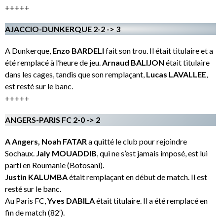
+++++
AJACCIO-DUNKERQUE 2-2 -> 3
A Dunkerque,
Enzo BARDELI
fait son trou. Il était titulaire et a
été remplacé à l’heure de jeu.
Arnaud BALIJON
était titulaire
dans les cages, tandis que son remplaçant,
Lucas LAVALLEE
,
est resté sur le banc.
+++++
ANGERS-PARIS FC 2-0 -> 2
A Angers,
Noah FATAR
a quitté le club pour rejoindre
Sochaux.
Jaly MOUADDIB
, qui ne s’est jamais imposé, est lui
parti en Roumanie (Botosani).
Justin KALUMBA
était remplaçant en début de match. Il est
resté sur le banc.
Au Paris FC,
Yves DABILA
était titulaire. Il a été remplacé en
fin de match (82′).