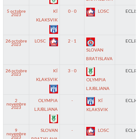
5 octobre
KÍ
0 - 0
LOSC
ECLJ2
2023
KLAKSVIK
26 octobre
LOSC
2 - 1
ECLJ3
2023
SLOVAN
BRATISLAVA
26 octobre
KÍ
3 - 0
ECLJ3
2023
KLAKSVIK
OLYMPIA
LJUBLJANA
2
OLYMPIA
-
KÍ
ECLJ4
novembre
2023
LJUBLJANA
KLAKSVIK
9
SLOVAN
-
LOSC
ECLJ4
novembre
2023
BRATISLAVA