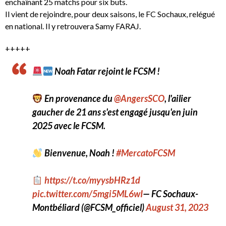
enchaînant 25 matchs pour six buts.
Il vient de rejoindre, pour deux saisons, le FC Sochaux, relégué
en national. Il y retrouvera Samy FARAJ.
+++++
Noah Fatar rejoint le FCSM !
En provenance du
@AngersSCO
, l'ailier
gaucher de 21 ans s'est engagé jusqu'en juin
2025 avec le FCSM.
Bienvenue, Noah !
#MercatoFCSM
https://t.co/myysbHRz1d
pic.twitter.com/5mgi5ML6wI
— FC Sochaux-
Montbéliard (@FCSM_officiel)
August 31, 2023