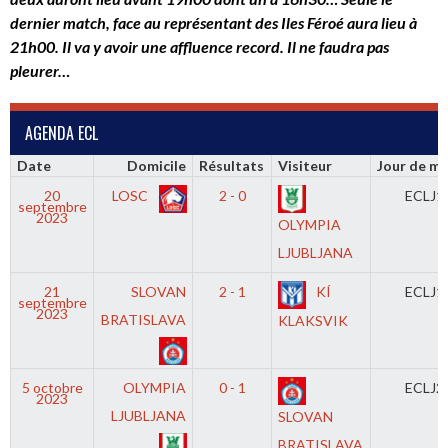
dernier match, face au représentant des Iles Féroé aura lieu à
21h00. Il va y avoir une affluence record. Il ne faudra pas
pleurer…
AGENDA ECL
Date
Domicile
Résultats
Visiteur
Jour de m
20
LOSC
2 - 0
ECLJ1
septembre
2023
OLYMPIA
LJUBLJANA
21
SLOVAN
2 - 1
KÍ
ECLJ1
septembre
2023
BRATISLAVA
KLAKSVIK
5 octobre
OLYMPIA
0 - 1
ECLJ2
2023
LJUBLJANA
SLOVAN
BRATISLAVA