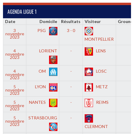
AGENDA LIGUE 1
Date
Domicile
Résultats
Visiteur
Ground
3
PSG
3 - 0
novembre
2023
MONTPELLIER
4
LORIENT
-
LENS
novembre
2023
4
OM
-
LOSC
novembre
2023
5
LYON
-
METZ
novembre
2023
5
NANTES
-
REIMS
novembre
2023
5
STRASBOURG
-
novembre
2023
CLERMONT