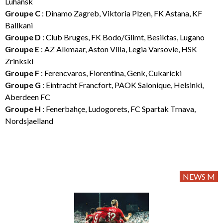
Luhansk
Groupe C
: Dinamo Zagreb, Viktoria Plzen, FK Astana, KF
Ballkani
Groupe D
: Club Bruges, FK Bodo/Glimt, Besiktas, Lugano
Groupe E
: AZ Alkmaar, Aston Villa, Legia Varsovie, HSK
Zrinkski
Groupe F
: Ferencvaros, Fiorentina, Genk, Cukaricki
Groupe G
: Eintracht Francfort, PAOK Salonique, Helsinki,
Aberdeen FC
Groupe H
: Fenerbahçe, Ludogorets, FC Spartak Trnava,
Nordsjaelland
NEWS M