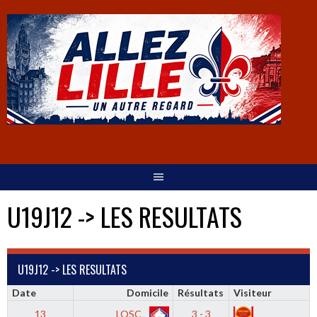
U19J12 -> LES RESULTATS
U19J12 -> LES RESULTATS
Date
Domicile
Résultats
Visiteur
13
LOSC
3 - 3