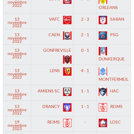
novembre
2022
ORLEANS
13
VAFC
2 - 3
SARAN
novembre
2022
13
CAEN
2 - 1
PSG
novembre
2022
13
GONFREVILLE
0 - 1
novembre
2022
DUNKERQUE
13
LENS
4 - 1
novembre
2022
MONTFERMEIL
13
AMIENS SC
1 - 1
HAC
novembre
2022
13
DRANCY
1 - 1
REIMS
novembre
2022
19
REIMS
-
LOSC
novembre
2023