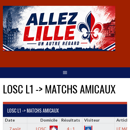
LOSC L1 -> MATCHS AMICAUX
LOSC L1 -> MATCHS AMICAUX
Date
Domicile
Résultats
Visiteur
Article
7 août
LOSC
4 - 1
LE MA