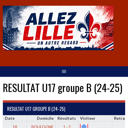
RESULTAT U17 groupe B (24-25)
RESULTAT U17 GROUPE B (24-25)
Date
Domicile
Résultats
Visiteur
Retran
18
BOULOGNE
1 - 2