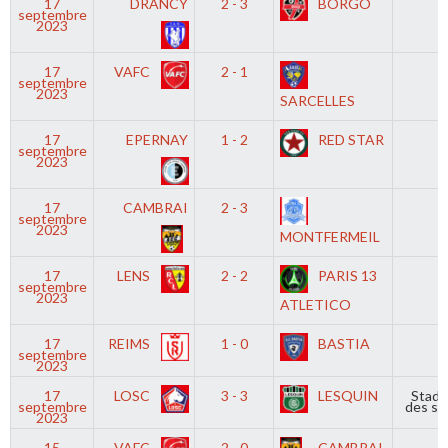
17
DRANCY
2 - 3
BORGO
septembre
2023
17
VAFC
2 - 1
septembre
2023
SARCELLES
17
EPERNAY
1 - 2
RED STAR
septembre
2023
17
CAMBRAI
2 - 3
septembre
2023
MONTFERMEIL
17
LENS
2 - 2
PARIS 13
septembre
2023
ATLETICO
17
REIMS
1 - 0
BASTIA
septembre
2023
17
LOSC
3 - 3
LESQUIN
Stade
septembre
des spo
2023
15
VAFC
2 - 0
CAMBRAI