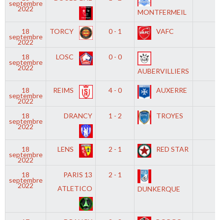
septembre
2022
MONTFERMEIL
18
TORCY
0 - 1
VAFC
septembre
2022
18
LOSC
0 - 0
septembre
2022
AUBERVILLIERS
18
REIMS
4 - 0
AUXERRE
septembre
2022
18
DRANCY
1 - 2
TROYES
septembre
2022
18
LENS
2 - 1
RED STAR
septembre
2022
18
PARIS 13
2 - 1
septembre
2022
ATLETICO
DUNKERQUE