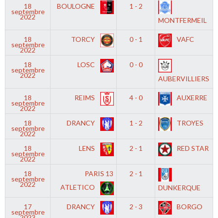
18
BOULOGNE
1 - 2
septembre
2022
MONTFERMEIL
18
TORCY
0 - 1
VAFC
septembre
2022
18
LOSC
0 - 0
septembre
2022
AUBERVILLIERS
18
REIMS
4 - 0
AUXERRE
septembre
2022
18
DRANCY
1 - 2
TROYES
septembre
2022
18
LENS
2 - 1
RED STAR
septembre
2022
18
PARIS 13
2 - 1
septembre
2022
ATLETICO
DUNKERQUE
17
DRANCY
2 - 3
BORGO
septembre
2023