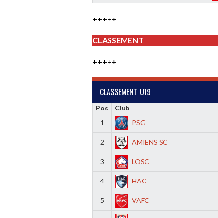
+++++
CLASSEMENT
+++++
CLASSEMENT U19
Pos
Club
1
PSG
2
AMIENS SC
3
LOSC
4
HAC
5
VAFC