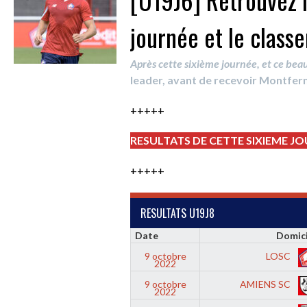
journée et le class
Après cette sixième journée, et ce beau 
leader, avant de recevoir Montferm
+++++
RESULTATS DE CETTE SIXIEME J
+++++
RESULTATS U19J8
Date
Domici
9 octobre
LOSC
2022
9 octobre
AMIENS SC
2022