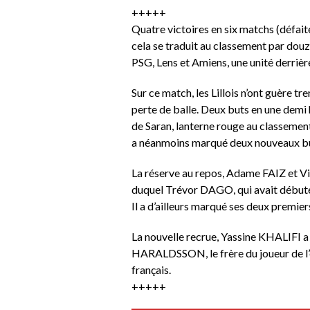
+++++
Quatre victoires en six matchs (défai
cela se traduit au classement par douz
PSG, Lens et Amiens, une unité derrièr
Sur ce match, les Lillois n’ont guère 
perte de balle. Deux buts en une demi
de Saran, lanterne rouge au classement
a néanmoins marqué deux nouveaux bu
La réserve au repos, Adame FAIZ et 
duquel Trévor DAGO, qui avait débuté l
Il a d’ailleurs marqué ses deux premier
La nouvelle recrue, Yassine KHALIFI a 
HARALDSSON, le frère du joueur de l’é
français.
+++++