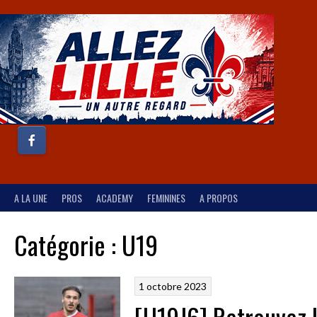
A LA UNE
PROS
ACADEMY
FEMININES
A PROPOS
Catégorie :
U19
1 octobre 2023
[U19J6] Retrouvez l