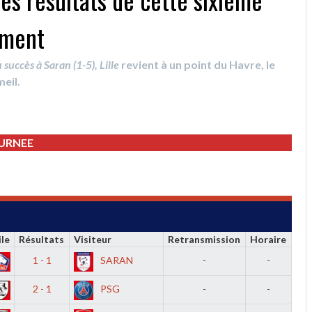
ement
succès à Saran (1-5), Lille
revient à un point du Havre, le
eil.
OURNEE
le
Résultats
Visiteur
Retransmission
Horaire
1 - 1
SARAN
-
-
2 - 1
PSG
-
-