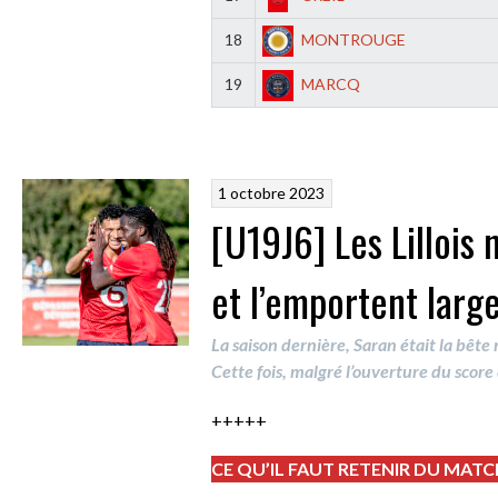
18
MONTROUGE
19
MARCQ
1 octobre 2023
[U19J6] Les Lillois
et l’emportent larg
La saison dernière, Saran était la bête
Cette fois, malgré l’ouverture du score 
+++++
CE QU’IL FAUT RETENIR DU MAT