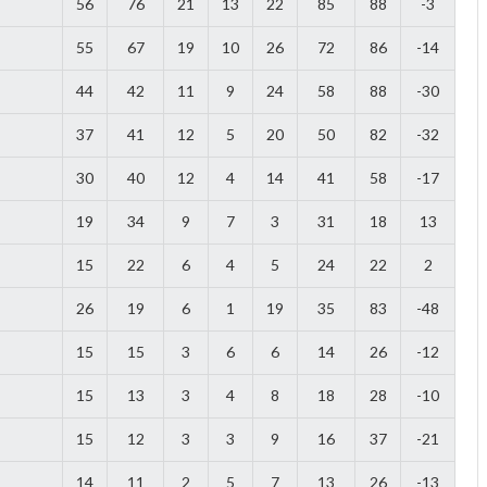
56
76
21
13
22
85
88
-3
55
67
19
10
26
72
86
-14
44
42
11
9
24
58
88
-30
37
41
12
5
20
50
82
-32
30
40
12
4
14
41
58
-17
19
34
9
7
3
31
18
13
15
22
6
4
5
24
22
2
26
19
6
1
19
35
83
-48
15
15
3
6
6
14
26
-12
15
13
3
4
8
18
28
-10
15
12
3
3
9
16
37
-21
14
11
2
5
7
13
26
-13