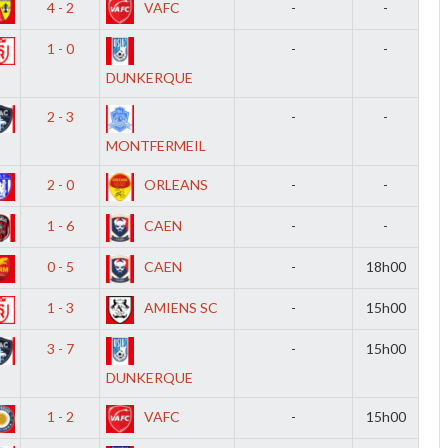
4 - 2
VAFC
-
-
1 - 0
-
-
DUNKERQUE
2 - 3
-
-
MONTFERMEIL
2 - 0
ORLEANS
-
-
1 - 6
CAEN
-
-
0 - 5
CAEN
-
18h00
1 - 3
AMIENS SC
-
15h00
3 - 7
-
15h00
DUNKERQUE
1 - 2
VAFC
-
15h00