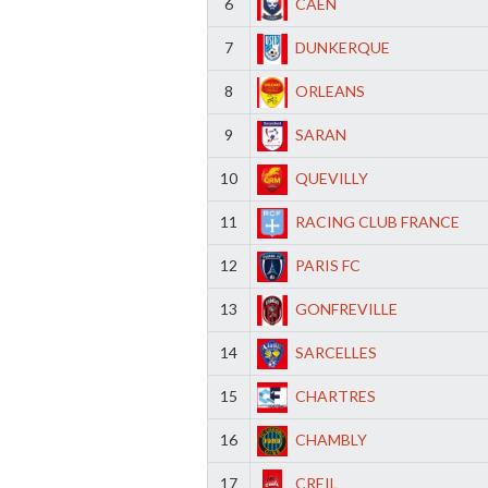
6
CAEN
7
DUNKERQUE
8
ORLEANS
9
SARAN
10
QUEVILLY
11
RACING CLUB FRANCE
12
PARIS FC
13
GONFREVILLE
14
SARCELLES
15
CHARTRES
16
CHAMBLY
17
CREIL