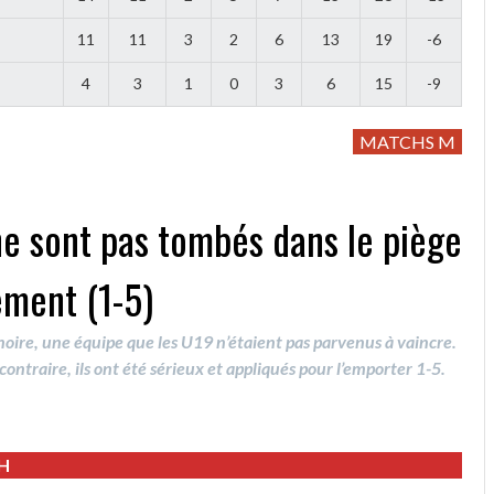
11
11
3
2
6
13
19
-6
4
3
1
0
3
6
15
-9
MATCHS M
 ne sont pas tombés dans le piège
ement (1-5)
 noire, une équipe que les U19 n’étaient pas parvenus à vaincre.
contraire, ils ont été sérieux et appliqués pour l’emporter 1-5.
CH