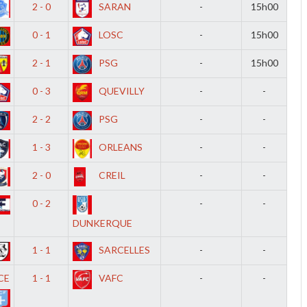
2 - 0
SARAN
-
15h00
0 - 1
LOSC
-
15h00
2 - 1
PSG
-
15h00
0 - 3
QUEVILLY
-
-
2 - 2
PSG
-
-
1 - 3
ORLEANS
-
-
2 - 0
CREIL
-
-
0 - 2
-
-
DUNKERQUE
1 - 1
SARCELLES
-
-
CE
1 - 1
VAFC
-
-