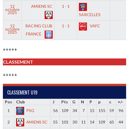
12
AMIENS SC
1 - 1
-
octobre
2025
SARCELLES
12
RACING CLUB
1 - 1
VAFC
-
octobre
2025
FRANCE
+++++
CLASSEMENT
+++++
CLASSEMENT U19
Pos
Club
J
Pts
G
N
P
p
c
+/-
1
PSG
56
109
34
7
15
155
59
96
2
AMIENS SC
55
101
30
11
14
109
65
44