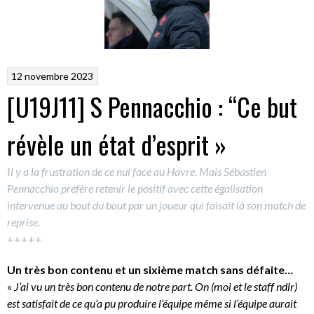
12 novembre 2023
[U19J11] S Pennacchio : “Ce but
révèle un état d’esprit »
Il y a la frustration de ce nul face au Havre. Mais Sébastien
Pennacchio préfère retenir le positif avec cette égalisation
intervenue au bout du bout par un joueur qui faisait là son match de
reprise.
+++++
Un très bon contenu et un sixième match sans défaite…
«
J’ai vu un très bon contenu de notre part. On (moi et le staff ndlr)
est satisfait de ce qu’a pu produire l’équipe même si l’équipe aurait