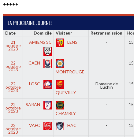
+++++
LA PROCHAINE JOURNEE
Date
Domicile
Visiteur
Retransmission
Hora
21
AMIENS SC
LENS
-
15h
octobre
2023
22
CAEN
-
15h
octobre
2023
MONTROUGE
22
LOSC
Domaine de
15h
octobre
Luchin
2023
QUEVILLY
22
SARAN
-
15h
octobre
2023
CHAMBLY
22
VAFC
HAC
-
15h
octobre
2023