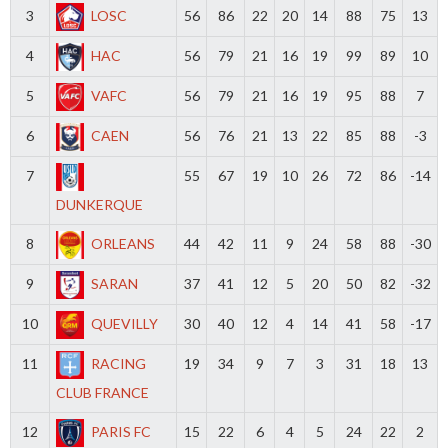
3
LOSC
56
86
22
20
14
88
75
13
4
HAC
56
79
21
16
19
99
89
10
5
VAFC
56
79
21
16
19
95
88
7
6
CAEN
56
76
21
13
22
85
88
-3
7
55
67
19
10
26
72
86
-14
DUNKERQUE
8
ORLEANS
44
42
11
9
24
58
88
-30
9
SARAN
37
41
12
5
20
50
82
-32
10
QUEVILLY
30
40
12
4
14
41
58
-17
11
RACING
19
34
9
7
3
31
18
13
CLUB FRANCE
12
PARIS FC
15
22
6
4
5
24
22
2