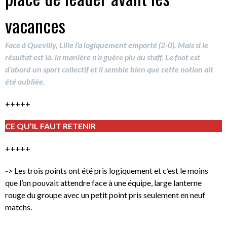
vacances
Face à Quevilly, Lille l’a logiquement emporté (2-0). Mais si le
résultat est là, la manière n’a guère plu au staff. Le foot est
d’abord un sport collectif et il semble bien que cette notion ait
été oubliée.
+++++
CE QU’IL FAUT RETENIR
+++++
-> Les trois points ont été pris logiquement et c’est le moins
que l’on pouvait attendre face à une équipe, large lanterne
rouge du groupe avec un petit point pris seulement en neuf
matchs.