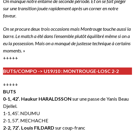
On manque notre entame de seconde période. Et on se fait piéger
sur une transition jouée rapidement après un corner en notre
faveur.
On se procure deux trois occasions mais Montrouge touche aussi la
barre. Le match a été dans l’ensemble plutôt équilibré même si on a
eu la possession. Mais on a manqué de justesse technique à certains
moments.
»
+++++
BUTS/COMPO -> U19J10 : MONTROUGE-LOSC 2-2
+++++
BUTS
0-1, 42′. Haukur HARALDSSON
sur une passe de Yanis Beau
Djellel.
1-1, 45′. NDUMU
2-1, 57′. MECHACHE
2-2, 72′. Louis FILDARD
sur coup-franc