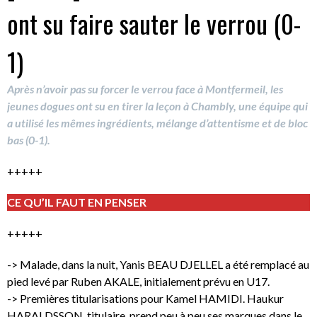
ont su faire sauter le verrou (0-
1)
Après n’avoir pas su forcer le verrou face à Montfermeil, les
jeunes dogues ont su en tirer la leçon à Chambly, une équipe qui
a utilisé les mêmes ingrédients, mélange d’attentisme et de bloc
bas (0-1).
+++++
CE QU’IL FAUT EN PENSER
+++++
-> Malade, dans la nuit, Yanis BEAU DJELLEL a été remplacé au
pied levé par Ruben AKALE, initialement prévu en U17.
-> Premières titularisations pour Kamel HAMIDI. Haukur
HARALDSSON, titulaire, prend peu à peu ses marques dans le