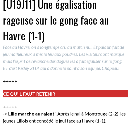
[U19J11] Une égalisation
rageuse sur le gong face au
Havre (1-1)
Face au Havre, on a longtemps cru au match nul. Et puis un fait de
jeu malheureux a mis le feu aux poudres. Les visiteurs ont marqué
mais l’esprit de revanche des dogues les a fait égaliser sur le gong.
ET c’est Kisley ZITA qui a donné le point à son équipe. Chapeau.
+++++
CE QU’IL FAUT RETENIR
+++++
->
Lille marche au ralenti
. Après le nul à Montrouge (2-2), les
jeunes Lillois ont concédé le jnul face au Havre (1-1).