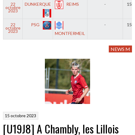
22
DUNKERQUE
REIMS
-
15h
octobre
2023
22
PSG
-
15h
octobre
2023
MONTFERMEIL
NEWS M
15 octobre 2023
[U19J8] A Chambly, les Lillois