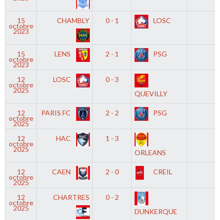
15
CHAMBLY
0 - 1
LOSC
-
octobre
2023
15
LENS
2 - 1
PSG
-
octobre
2023
12
LOSC
0 - 3
-
octobre
2025
QUEVILLY
12
PARIS FC
2 - 2
PSG
-
octobre
2025
12
HAC
1 - 3
-
octobre
2025
ORLEANS
12
CAEN
2 - 0
CREIL
-
octobre
2025
12
CHARTRES
0 - 2
-
octobre
2025
DUNKERQUE