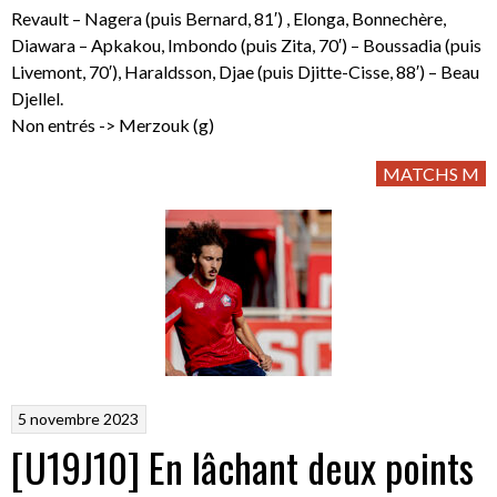
Revault – Nagera (puis Bernard, 81′) , Elonga, Bonnechère,
Diawara – Apkakou, Imbondo (puis Zita, 70′) – Boussadia (puis
Livemont, 70′), Haraldsson, Djae (puis Djitte-Cisse, 88′) – Beau
Djellel.
Non entrés -> Merzouk (g)
MATCHS M
5 novembre 2023
[U19J10] En lâchant deux points