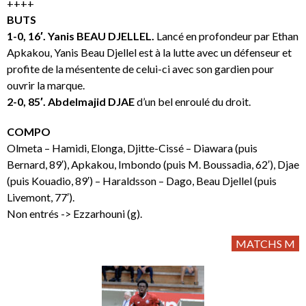
++++
BUTS
1-0, 16′. Yanis BEAU DJELLEL.
Lancé en profondeur par Ethan
Apkakou, Yanis Beau Djellel est à la lutte avec un défenseur et
profite de la mésentente de celui-ci avec son gardien pour
ouvrir la marque.
2-0, 85′. Abdelmajid DJAE
d’un bel enroulé du droit.
COMPO
Olmeta – Hamidi, Elonga, Djitte-Cissé – Diawara (puis
Bernard, 89′), Apkakou, Imbondo (puis M. Boussadia, 62′), Djae
(puis Kouadio, 89′) – Haraldsson – Dago, Beau Djellel (puis
Livemont, 77′).
Non entrés -> Ezzarhouni (g).
MATCHS M