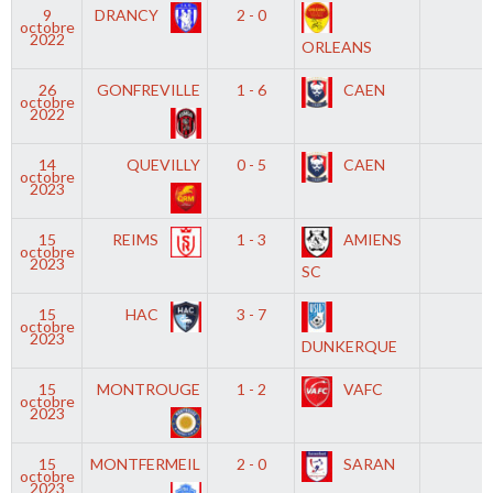
9
DRANCY
2 - 0
-
octobre
2022
ORLEANS
26
GONFREVILLE
1 - 6
CAEN
-
octobre
2022
14
QUEVILLY
0 - 5
CAEN
-
octobre
2023
15
REIMS
1 - 3
AMIENS
-
octobre
2023
SC
15
HAC
3 - 7
-
octobre
2023
DUNKERQUE
15
MONTROUGE
1 - 2
VAFC
-
octobre
2023
15
MONTFERMEIL
2 - 0
SARAN
-
octobre
2023