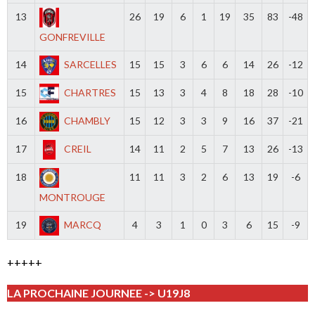
13
26
19
6
1
19
35
83
-48
GONFREVILLE
14
SARCELLES
15
15
3
6
6
14
26
-12
15
CHARTRES
15
13
3
4
8
18
28
-10
16
CHAMBLY
15
12
3
3
9
16
37
-21
17
CREIL
14
11
2
5
7
13
26
-13
18
11
11
3
2
6
13
19
-6
MONTROUGE
19
MARCQ
4
3
1
0
3
6
15
-9
+++++
LA PROCHAINE JOURNEE -> U19J8