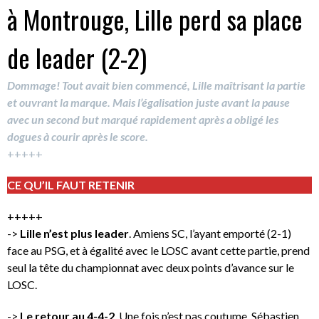
à Montrouge, Lille perd sa place
de leader (2-2)
Dommage! Tout avait bien commencé, Lille maîtrisant la partie
et ouvrant la marque. Mais l’égalisation juste avant la pause
avec un second but marqué rapidement après a obligé les
dogues à courir après le score.
+++++
CE QU’IL FAUT RETENIR
+++++
->
Lille n’est plus leader
. Amiens SC, l’ayant emporté (2-1)
face au PSG, et à égalité avec le LOSC avant cette partie, prend
seul la tête du championnat avec deux points d’avance sur le
LOSC.
->
Le retour au 4-4-2
. Une fois n’est pas coutume, Sébastien