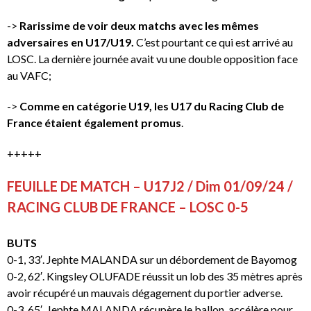
->
Rarissime de voir deux matchs avec les mêmes
adversaires en U17/U19.
C’est pourtant ce qui est arrivé au
LOSC. La dernière journée avait vu une double opposition face
au VAFC;
->
Comme en catégorie U19, les U17 du Racing Club de
France étaient également promus
.
+++++
FEUILLE DE MATCH – U17J2 / Dim 01/09/24 /
RACING CLUB DE FRANCE – LOSC 0-5
BUTS
0-1, 33′. Jephte MALANDA sur un débordement de Bayomog
0-2, 62′. Kingsley OLUFADE réussit un lob des 35 mètres après
avoir récupéré un mauvais dégagement du portier adverse.
0-3, 65′. Jephte MALANDA récupère le ballon, accélère pour