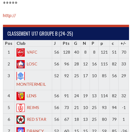
+++++
http://
CLASSEMENT U17 GROUPE B (24-25)
Pos
Club
J
Pts
G
N
P
p
c
+/-
1
VAFC
56
128
40
8
8
121
51
70
2
LOSC
56
96
28
12
16
115
82
33
3
52
92
25
17
10
85
56
29
MONTFERMEIL
4
LENS
56
91
24
19
13
114
82
32
5
REIMS
56
73
21
10
25
93
94
-1
6
RED STAR
56
67
18
13
25
80
79
1
7
DRANCY
52
60
15
15
22
59
85
-26