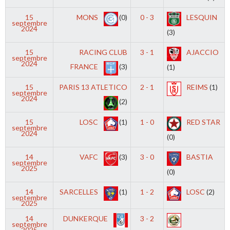
15
MONS
(0)
0 - 3
LESQUIN
septembre
2024
(3)
15
RACING CLUB
3 - 1
AJACCIO
septembre
2024
FRANCE
(3)
(1)
15
PARIS 13 ATLETICO
2 - 1
REIMS
(1)
septembre
2024
(2)
15
LOSC
(1)
1 - 0
RED STAR
septembre
2024
(0)
14
VAFC
(3)
3 - 0
BASTIA
septembre
2025
(0)
14
SARCELLES
(1)
1 - 2
LOSC
(2)
septembre
2025
14
DUNKERQUE
3 - 2
septembre
2025