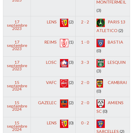
MONTFERMEIL
(3)
17
LENS
(2)
2 - 2
PARIS 13
septembre
2023
ATLETICO
(2)
17
REIMS
(1)
1 - 0
BASTIA
septembre
2023
(0)
17
LOSC
(3)
3 - 3
LESQUIN
septembre
2023
(3)
15
VAFC
(2)
2 - 0
CAMBRAI
septembre
2024
(0)
15
GAZELEC
(2)
2 - 0
AMIENS
septembre
2024
SC
(0)
15
LENS
(0)
0 - 2
septembre
2024
SARCELLES
(2)