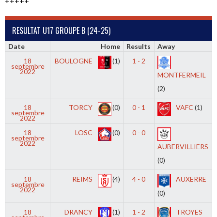
+++++
RESULTAT U17 GROUPE B (24-25)
Date
Home
Results
Away
18
BOULOGNE
(1)
1 - 2
septembre
2022
MONTFERMEIL
(2)
18
TORCY
(0)
0 - 1
VAFC
(1)
septembre
2022
18
LOSC
(0)
0 - 0
septembre
2022
AUBERVILLIERS
(0)
18
REIMS
(4)
4 - 0
AUXERRE
septembre
2022
(0)
18
DRANCY
(1)
1 - 2
TROYES