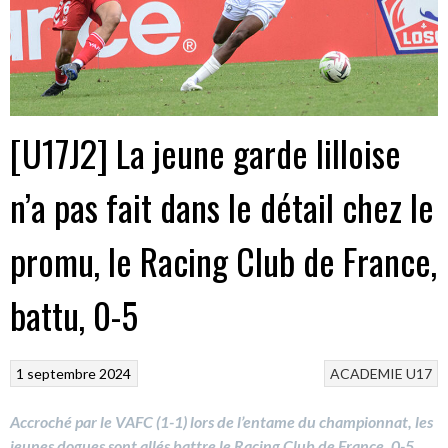
[U17J2] La jeune garde lilloise
n’a pas fait dans le détail chez le
promu, le Racing Club de France,
battu, 0-5
1 septembre 2024
ACADEMIE
U17
Accroché par le VAFC (1-1) lors de l’entame du championnat, les
jeunes dogues sont allés battre le Racing Club de France, 0-5,