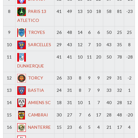
8
PARIS 13
41
49
13
10
18
58
81
-23
ATLETICO
9
TROYES
26
48
14
6
6
50
25
25
10
SARCELLES
29
43
12
7
10
43
35
8
11
41
41
10
11
20
50
78
-28
DUNKERQUE
12
TORCY
26
33
8
9
9
29
31
-2
13
BASTIA
24
31
8
7
9
33
32
1
14
AMIENS SC
18
31
10
1
7
40
28
12
15
CAMBRAI
30
27
7
6
17
28
48
-20
16
NANTERRE
15
23
6
5
4
21
17
4