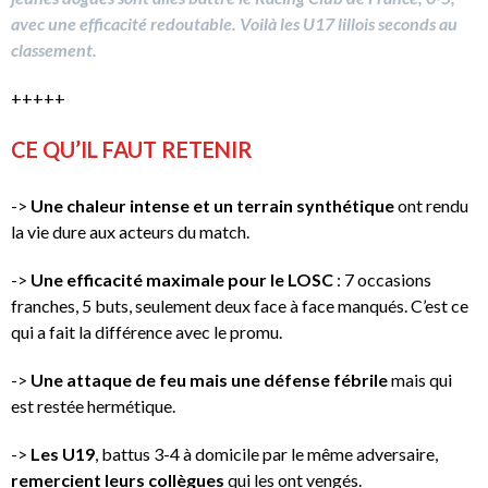
avec une efficacité redoutable. Voilà les U17 lillois seconds au
classement.
+++++
CE QU’IL FAUT RETENIR
->
Une chaleur intense et un terrain synthétique
ont rendu
la vie dure aux acteurs du match.
->
Une efficacité maximale pour le LOSC
: 7 occasions
franches, 5 buts, seulement deux face à face manqués. C’est ce
qui a fait la différence avec le promu.
->
Une attaque de feu mais une défense fébrile
mais qui
est restée hermétique.
->
Les U19
, battus 3-4 à domicile par le même adversaire,
remercient leurs collègues
qui les ont vengés.