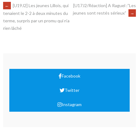
←
[U19J2] Les jeunes Lillois, qui
[U17J2/Réaction] A Raguel :”Les
jeunes sont restés sérieux”
→
tenaient le 2-2 à deux minutes du
terme, surpris par un promu qui n’a
rien lâché
Facebook
Twitter
Instagram