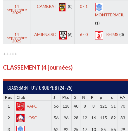
14
CAMBRAI
(0)
0 - 1
septembre
2025
MONTFERMEIL
(1)
14
AMIENS SC
(6)
6 - 0
REIMS
(0)
septembre
2025
+++++
CLASSEMENT (4 journées)
CLASSEMENT U17 GROUPE B (24-25)
Pos
Club
J
Pts
G
N
P
p
c
+/-
1
VAFC
56
128
40
8
8
121
51
70
2
LOSC
56
96
28
12
16
115
82
33
3
52
92
25
17
10
85
56
29