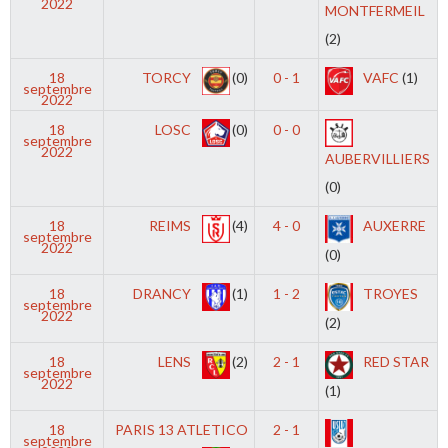
2022
MONTFERMEIL
(2)
18
TORCY
(0)
0 - 1
VAFC
(1)
septembre
2022
18
LOSC
(0)
0 - 0
septembre
2022
AUBERVILLIERS
(0)
18
REIMS
(4)
4 - 0
AUXERRE
septembre
2022
(0)
18
DRANCY
(1)
1 - 2
TROYES
septembre
2022
(2)
18
LENS
(2)
2 - 1
RED STAR
septembre
2022
(1)
18
PARIS 13 ATLETICO
2 - 1
septembre