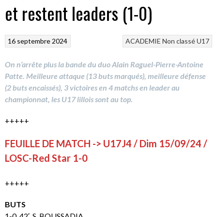
et restent leaders (1-0)
16 septembre 2024
ACADEMIE
Non classé
U17
On n’arrête plus la bande du duo Alain Raguel-Pierre-Antoine
Patte. Meilleure attaque (13 buts marqués), meilleure défense
(2 buts encaissés), 3 victoires en 4 matchs en leader au
championnat, les U17 lillois sont au top.
+++++
FEUILLE DE MATCH -> U17J4 / Dim 15/09/24 /
LOSC-Red Star 1-0
+++++
BUTS
1-0, 42′. S. BOUSSADIA