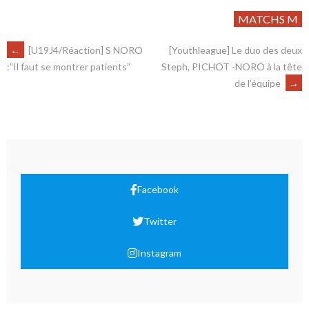
MATCHS M
←
[U19J4/Réaction] S NORO
[Youthleague] Le duo des deux
Steph, PICHOT -NORO à la tête
:”Il faut se montrer patients”
de l’équipe
→
Facebook
Twitter
Instagram