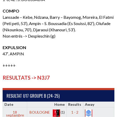
COMPO
Lanssade – Kebe, Ndzana, Barry – Bayomog, Moreira, El Fatmi
(Peti peti, 53′), Ampin – S. Boussadia (Es Souissi, 82′), Olufade
(Nkounkou, 70′), Djaraoui (Khanouri, 53′).
Non entrés -> Despleschin (g)
EXPULSION
47′. AMPIN
+++++
RESULTATS -> N3J7
RESULTAT U17 GROUPE B (24-25)
Date
Home
Results
Away
18
BOULOGNE
(1)
1 - 2
septembre