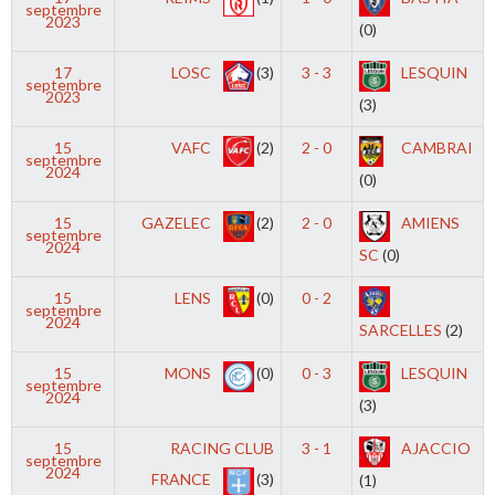
septembre
2023
(0)
17
LOSC
(3)
3 - 3
LESQUIN
septembre
2023
(3)
15
VAFC
(2)
2 - 0
CAMBRAI
septembre
2024
(0)
15
GAZELEC
(2)
2 - 0
AMIENS
septembre
2024
SC
(0)
15
LENS
(0)
0 - 2
septembre
2024
SARCELLES
(2)
15
MONS
(0)
0 - 3
LESQUIN
septembre
2024
(3)
15
RACING CLUB
3 - 1
AJACCIO
septembre
2024
FRANCE
(3)
(1)