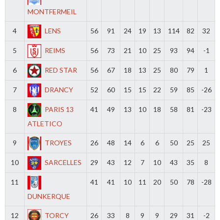
MONTFERMEIL
4
LENS
56
91
24
19
13
114
82
32
5
REIMS
56
73
21
10
25
93
94
-1
6
RED STAR
56
67
18
13
25
80
79
1
7
DRANCY
52
60
15
15
22
59
85
-26
8
PARIS 13
41
49
13
10
18
58
81
-23
ATLETICO
9
TROYES
26
48
14
6
6
50
25
25
10
SARCELLES
29
43
12
7
10
43
35
8
11
41
41
10
11
20
50
78
-28
DUNKERQUE
12
TORCY
26
33
8
9
9
29
31
-2