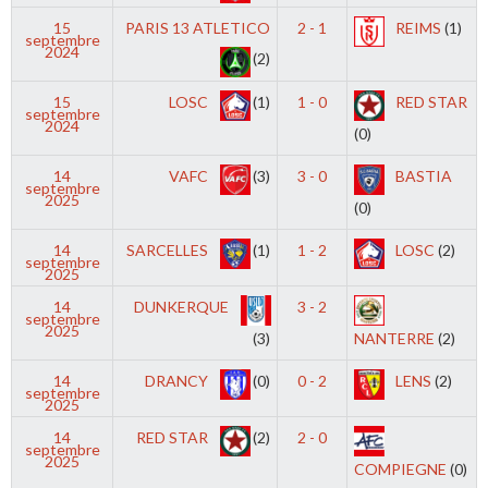
15
PARIS 13 ATLETICO
2 - 1
REIMS
(1)
septembre
2024
(2)
15
LOSC
(1)
1 - 0
RED STAR
septembre
2024
(0)
14
VAFC
(3)
3 - 0
BASTIA
septembre
2025
(0)
14
SARCELLES
(1)
1 - 2
LOSC
(2)
septembre
2025
14
DUNKERQUE
3 - 2
septembre
2025
(3)
NANTERRE
(2)
14
DRANCY
(0)
0 - 2
LENS
(2)
septembre
2025
14
RED STAR
(2)
2 - 0
septembre
2025
COMPIEGNE
(0)