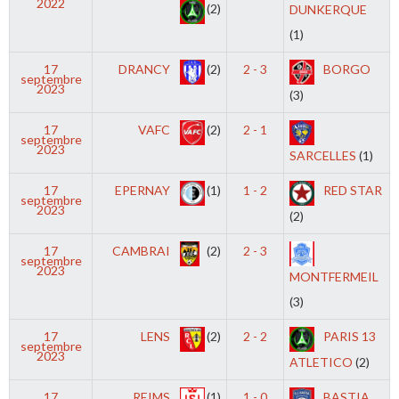
2022
(2)
DUNKERQUE
(1)
17
DRANCY
(2)
2 - 3
BORGO
septembre
2023
(3)
17
VAFC
(2)
2 - 1
septembre
2023
SARCELLES
(1)
17
EPERNAY
(1)
1 - 2
RED STAR
septembre
2023
(2)
17
CAMBRAI
(2)
2 - 3
septembre
2023
MONTFERMEIL
(3)
17
LENS
(2)
2 - 2
PARIS 13
septembre
2023
ATLETICO
(2)
17
REIMS
(1)
1 - 0
BASTIA