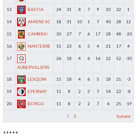
13
BASTIA
24
31
8
7
9
33
32
1
14
AMIENS SC
18
31
10
1
7
40
28
12
15
CAMBRAI
30
27
7
6
17
28
48
-20
16
NANTERRE
15
23
6
5
4
21
17
4
17
26
18
4
6
16
22
52
-30
AUBERVILLIERS
18
LESQUIN
15
18
4
6
5
18
21
-3
19
EPERNAY
11
8
2
2
7
14
22
-8
20
BORGO
11
8
2
2
7
6
25
-19
1
2
Suivant
+++++