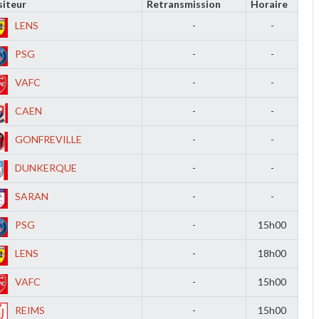
siteur
Retransmission
Horaire
LENS
-
-
PSG
-
-
VAFC
-
-
CAEN
-
-
GONFREVILLE
-
-
DUNKERQUE
-
-
SARAN
-
-
PSG
-
15h00
LENS
-
18h00
VAFC
-
15h00
REIMS
-
15h00