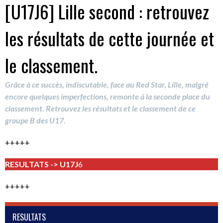
[U17J6] Lille second : retrouvez
les résultats de cette journée et
le classement.
Grâce à ce succès, indiscutable, face au Red Star, Lille, malgré
encore quelques imperfections, remonte à la seconde place du
classement. Retrouvez les résultats et le classement de ce
groupe B des U17.
+++++
RESULTATS -> U17J
6
+++++
RESULTATS