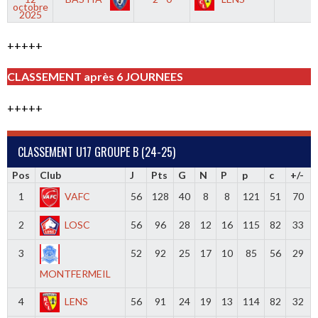
octobre
2025
+++++
CLASSEMENT après 6 JOURNEES
+++++
CLASSEMENT U17 GROUPE B (24-25)
Pos
Club
J
Pts
G
N
P
p
c
+/-
1
VAFC
56
128
40
8
8
121
51
70
2
LOSC
56
96
28
12
16
115
82
33
3
52
92
25
17
10
85
56
29
MONTFERMEIL
4
LENS
56
91
24
19
13
114
82
32