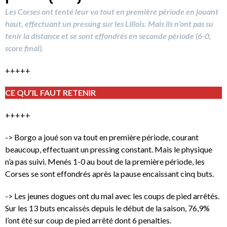
Les Corses ont tenté leur va tout en première période en jouant
haut, effectuant un pressing sur les Lillois. Mais ils n’ont pas su
tenir la distance et se sont effondrés en seconde période (6-0,
score final).
+++++
CE QU’IL FAUT RETENIR
+++++
-> Borgo a joué son va tout en première période, courant
beaucoup, effectuant un pressing constant. Mais le physique
n’a pas suivi. Menés 1-0 au bout de la première période, les
Corses se sont effondrés après la pause encaissant cinq buts.
-> Les jeunes dogues ont du mal avec les coups de pied arrêtés.
Sur les 13 buts encaissés depuis le début de la saison, 76,9%
l’ont été sur coup de pied arrêté dont 6 penalties.