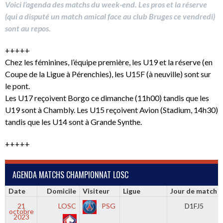
Voici l’agenda des matchs du week-end. Les pros et la réserve
(qui a disputé un match amical face au club Bruges ce vendredi)
sont au repos.
+++++
Chez les féminines, l’équipe première, les U19 et la réserve (en
Coupe de la Ligue à Pérenchies), les U15F (à neuville) sont sur
le pont.
Les U17 reçoivent Borgo ce dimanche (11h00) tandis que les
U19 sont à Chambly. Les U15 reçoivent Avion (Stadium, 14h30)
tandis que les U14 sont à Grande Synthe.
+++++
AGENDA MATCHS CHAMPIONNAT LOSC
Date
Domicile
Visiteur
Ligue
Jour de match
21
LOSC
PSG
D1FJ5
octobre
2023