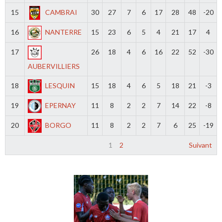
15
CAMBRAI
30
27
7
6
17
28
48
-20
16
NANTERRE
15
23
6
5
4
21
17
4
17
26
18
4
6
16
22
52
-30
AUBERVILLIERS
18
LESQUIN
15
18
4
6
5
18
21
-3
19
EPERNAY
11
8
2
2
7
14
22
-8
20
BORGO
11
8
2
2
7
6
25
-19
1
2
Suivant