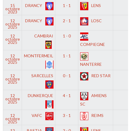
15
DRANCY
1 - 1
LENS
-
octobre
2023
12
DRANCY
2 - 1
LOSC
-
octobre
2025
12
CAMBRAI
1 - 0
-
octobre
2025
COMPIEGNE
12
MONTFERMEIL
1 - 1
-
octobre
2025
NANTERRE
12
SARCELLES
0 - 1
RED STAR
-
octobre
2025
12
DUNKERQUE
4 - 1
AMIENS
-
octobre
2025
SC
12
VAFC
3 - 1
REIMS
-
octobre
2025
12
BASTIA
2 - 0
LENS
-