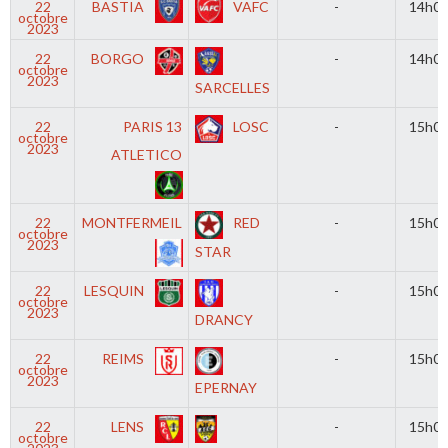
22
BASTIA
VAFC
-
14h0
octobre
2023
22
BORGO
-
14h0
octobre
2023
SARCELLES
22
PARIS 13
LOSC
-
15h0
octobre
2023
ATLETICO
22
MONTFERMEIL
RED
-
15h0
octobre
2023
STAR
22
LESQUIN
-
15h0
octobre
2023
DRANCY
22
REIMS
-
15h0
octobre
2023
EPERNAY
22
LENS
-
15h0
octobre