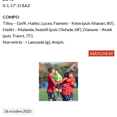
0-1, 57′. El BAZ
COMPO
Tilloy – Goffi, Hallez, Lucea, Flament – Kebe (puis Khanari, 80′),
Hadiri – Malanda, Seatelli (puis Olufade, 68′), Diaoune – Akalé
(puis Traoré, 75′).
Non entrés -> Lanssade (g), Ampin.
MATCHS M
16 octobre 2023