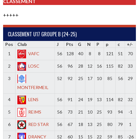
CLASSEMENT
+++++
CLASSEMENT U17 GROUPE B (24-25)
Pos
Club
J
Pts
G
N
P
p
c
+/-
1
VAFC
56
128
40
8
8
121
51
70
2
LOSC
56
96
28
12
16
115
82
33
3
52
92
25
17
10
85
56
29
MONTFERMEIL
4
LENS
56
91
24
19
13
114
82
32
5
REIMS
56
73
21
10
25
93
94
-1
6
RED STAR
56
67
18
13
25
80
79
1
7
DRANCY
52
60
15
15
22
59
85
-26