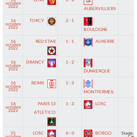
octobre
2022
AUBERVILLIERS
16
TORCY
2 - 1
-
octobre
2022
BOULOGNE
16
RED STAR
1 - 1
AUXERRE
-
octobre
2022
16
DRANCY
1 - 2
-
octobre
2022
DUNKERQUE
16
REIMS
1 - 3
-
octobre
2022
MONTFERMEIL
16
PARIS 13
1 - 3
LOSC
-
octobre
2022
ATLETICO
15
LOSC
6 - 0
BORGO
Stade m
octobre
Cam