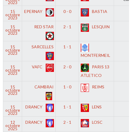
2023
15
EPERNAY
0 - 0
BASTIA
-
octobre
2023
15
RED STAR
2 - 1
LESQUIN
-
octobre
2023
15
SARCELLES
1 - 1
-
octobre
2023
MONTFERMEIL
15
VAFC
2 - 0
PARIS 13
-
octobre
2023
ATLETICO
15
CAMBRAI
1 - 0
REIMS
-
octobre
2023
15
DRANCY
1 - 1
LENS
-
octobre
2023
12
DRANCY
2 - 1
LOSC
-
octobre
2025