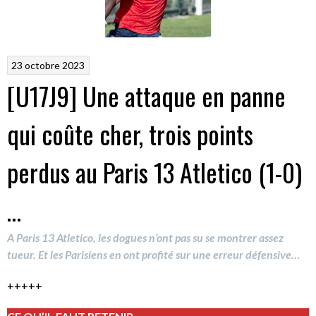
23 octobre 2023
[U17J9] Une attaque en panne
qui coûte cher, trois points
perdus au Paris 13 Atletico (1-0)
…
A Paris 13 Atletico, les dogues n’ont pas su se montrer assez
tueur. Et les Parisiens en ont profité sur une erreur défensive…
+++++