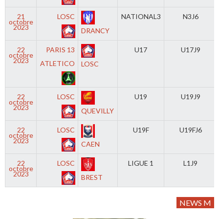
21
LOSC
NATIONAL3
N3J6
octobre
2023
DRANCY
22
PARIS 13
U17
U17J9
octobre
2023
ATLETICO
LOSC
22
LOSC
U19
U19J9
octobre
2023
QUEVILLY
22
LOSC
U19F
U19FJ6
octobre
2023
CAEN
22
LOSC
LIGUE 1
L1J9
octobre
2023
BREST
NEWS M