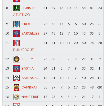
8
PARIS 13
41
49
13
10
18
58
81
-23
ATLETICO
9
TROYES
26
48
14
6
6
50
25
25
10
SARCELLES
29
43
12
7
10
43
35
8
11
41
41
10
11
20
50
78
-28
DUNKERQUE
12
TORCY
26
33
8
9
9
29
31
-2
13
BASTIA
24
31
8
7
9
33
32
1
14
AMIENS SC
18
31
10
1
7
40
28
12
15
CAMBRAI
30
27
7
6
17
28
48
-20
16
NANTERRE
15
23
6
5
4
21
17
4