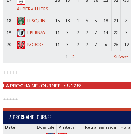
17
26
18
4
6
16
22
52
-30
AUBERVILLIERS
18
LESQUIN
15
18
4
6
5
18
21
-3
19
EPERNAY
11
8
2
2
7
14
22
-8
20
BORGO
11
8
2
2
7
6
25
-19
1
2
Suivant
+++++
LA PROCHAINE JOURNEE -> U17J9
+++++
LA PROCHAINE JOURNEE
Date
Domicile
Visiteur
Retransmission
Horair