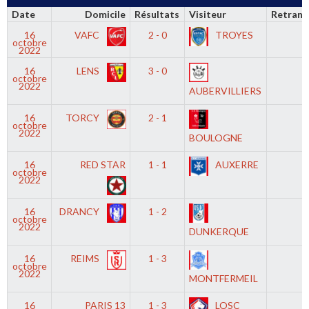
Date
Domicile
Résultats
Visiteur
Retrans
16
VAFC
2 - 0
TROYES
-
octobre
2022
16
LENS
3 - 0
-
octobre
2022
AUBERVILLIERS
16
TORCY
2 - 1
-
octobre
2022
BOULOGNE
16
RED STAR
1 - 1
AUXERRE
-
octobre
2022
16
DRANCY
1 - 2
-
octobre
2022
DUNKERQUE
16
REIMS
1 - 3
-
octobre
2022
MONTFERMEIL
16
PARIS 13
1 - 3
LOSC
-