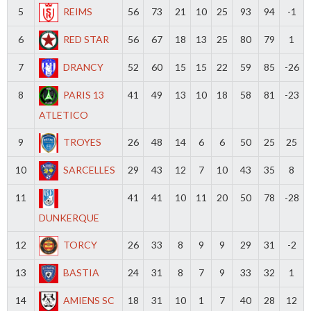
5
REIMS
56
73
21
10
25
93
94
-1
6
RED STAR
56
67
18
13
25
80
79
1
7
DRANCY
52
60
15
15
22
59
85
-26
8
PARIS 13
41
49
13
10
18
58
81
-23
ATLETICO
9
TROYES
26
48
14
6
6
50
25
25
10
SARCELLES
29
43
12
7
10
43
35
8
11
41
41
10
11
20
50
78
-28
DUNKERQUE
12
TORCY
26
33
8
9
9
29
31
-2
13
BASTIA
24
31
8
7
9
33
32
1
14
AMIENS SC
18
31
10
1
7
40
28
12