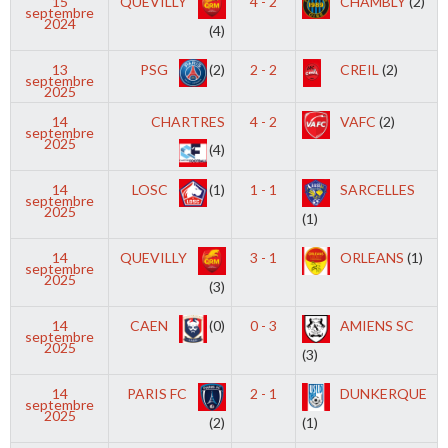
15
QUEVILLY
4 - 2
CHAMBLY
(2)
septembre
2024
(4)
13
PSG
(2)
2 - 2
CREIL
(2)
septembre
2025
14
CHARTRES
4 - 2
VAFC
(2)
septembre
2025
(4)
14
LOSC
(1)
1 - 1
SARCELLES
septembre
2025
(1)
14
QUEVILLY
3 - 1
ORLEANS
(1)
septembre
2025
(3)
14
CAEN
(0)
0 - 3
AMIENS SC
septembre
2025
(3)
14
PARIS FC
2 - 1
DUNKERQUE
septembre
2025
(2)
(1)