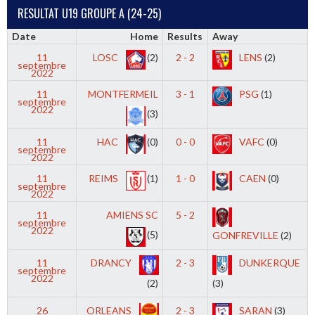
RESULTAT U19 GROUPE A (24-25)
Date
Home
Results
Away
11
LOSC
(2)
2 - 2
LENS
(2)
septembre
2022
11
MONTFERMEIL
3 - 1
PSG
(1)
septembre
2022
(3)
11
HAC
(0)
0 - 0
VAFC
(0)
septembre
2022
11
REIMS
(1)
1 - 0
CAEN
(0)
septembre
2022
11
AMIENS SC
5 - 2
septembre
2022
(5)
GONFREVILLE
(2)
11
DRANCY
2 - 3
DUNKERQUE
septembre
2022
(2)
(3)
26
ORLEANS
2 - 3
SARAN
(3)