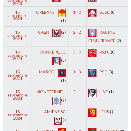
septembre
2023
15
ORLEANS
1 - 0
LOSC
(0)
septembre
2024
(1)
15
CAEN
(2)
2 - 2
RACING
septembre
2024
CLUB FRANCE
(2)
15
DUNKERQUE
3 - 0
VAFC
(0)
septembre
2024
(3)
15
MARCQ
1 - 3
PSG
(3)
septembre
2024
(1)
15
MONTFERMEIL
2 - 1
HAC
(1)
septembre
2024
(2)
15
AMIENS SC
-
LENS
( )
septembre
2024
( )