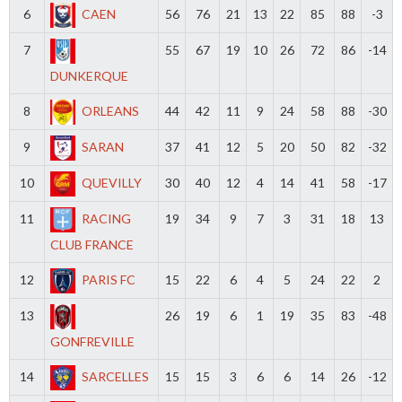
6
CAEN
56
76
21
13
22
85
88
-3
7
55
67
19
10
26
72
86
-14
DUNKERQUE
8
ORLEANS
44
42
11
9
24
58
88
-30
9
SARAN
37
41
12
5
20
50
82
-32
10
QUEVILLY
30
40
12
4
14
41
58
-17
11
RACING
19
34
9
7
3
31
18
13
CLUB FRANCE
12
PARIS FC
15
22
6
4
5
24
22
2
13
26
19
6
1
19
35
83
-48
GONFREVILLE
14
SARCELLES
15
15
3
6
6
14
26
-12