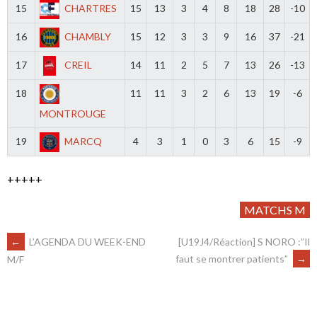
15
CHARTRES
15
13
3
4
8
18
28
-10
16
CHAMBLY
15
12
3
3
9
16
37
-21
17
CREIL
14
11
2
5
7
13
26
-13
18
11
11
3
2
6
13
19
-6
MONTROUGE
19
MARCQ
4
3
1
0
3
6
15
-9
+++++
MATCHS M
←
L’AGENDA DU WEEK-END
[U19J4/Réaction] S NORO :”Il
faut se montrer patients”
→
M/F