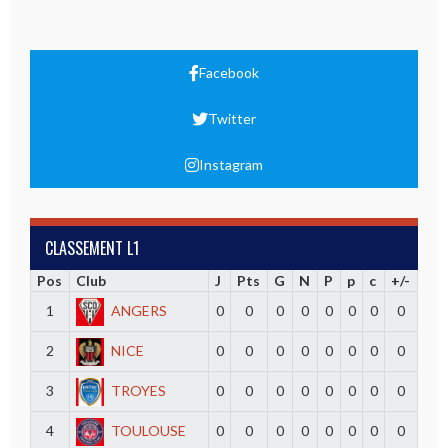
Facebook
Twitter
Instagram
CLASSEMENT L1
Pos
Club
J
Pts
G
N
P
p
c
+/-
1
ANGERS
0
0
0
0
0
0
0
0
2
NICE
0
0
0
0
0
0
0
0
3
TROYES
0
0
0
0
0
0
0
0
4
TOULOUSE
0
0
0
0
0
0
0
0