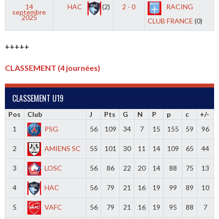
14
HAC
(2)
2 - 0
RACING
septembre
2025
CLUB FRANCE
(0)
+++++
CLASSEMENT (4 journées)
CLASSEMENT U19
Pos
Club
J
Pts
G
N
P
p
c
+/-
1
PSG
56
109
34
7
15
155
59
96
2
AMIENS SC
55
101
30
11
14
109
65
44
3
LOSC
56
86
22
20
14
88
75
13
4
HAC
56
79
21
16
19
99
89
10
5
VAFC
56
79
21
16
19
95
88
7