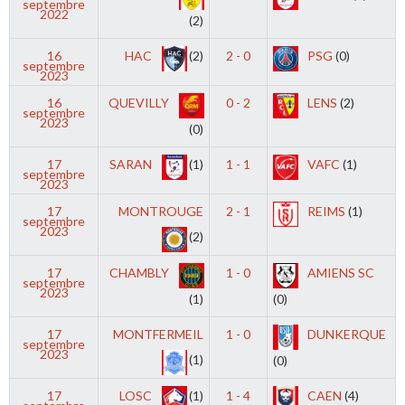
septembre
2022
(2)
16
HAC
(2)
2 - 0
PSG
(0)
septembre
2023
16
QUEVILLY
0 - 2
LENS
(2)
septembre
2023
(0)
17
SARAN
(1)
1 - 1
VAFC
(1)
septembre
2023
17
MONTROUGE
2 - 1
REIMS
(1)
septembre
2023
(2)
17
CHAMBLY
1 - 0
AMIENS SC
septembre
2023
(1)
(0)
17
MONTFERMEIL
1 - 0
DUNKERQUE
septembre
2023
(1)
(0)
17
LOSC
(1)
1 - 4
CAEN
(4)