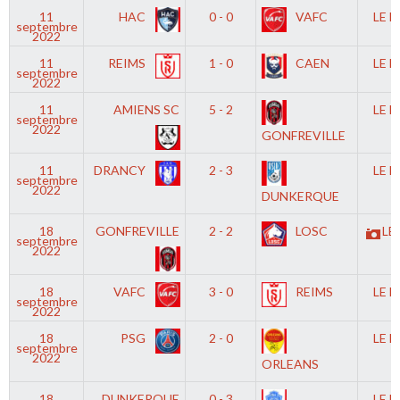
11
HAC
0 - 0
VAFC
LE 
septembre
2022
11
REIMS
1 - 0
CAEN
LE 
septembre
2022
11
AMIENS SC
5 - 2
LE 
septembre
2022
GONFREVILLE
11
DRANCY
2 - 3
LE 
septembre
2022
DUNKERQUE
18
GONFREVILLE
2 - 2
LOSC
LE
septembre
2022
18
VAFC
3 - 0
REIMS
LE 
septembre
2022
18
PSG
2 - 0
LE 
septembre
2022
ORLEANS
18
DUNKERQUE
0 - 3
LE 