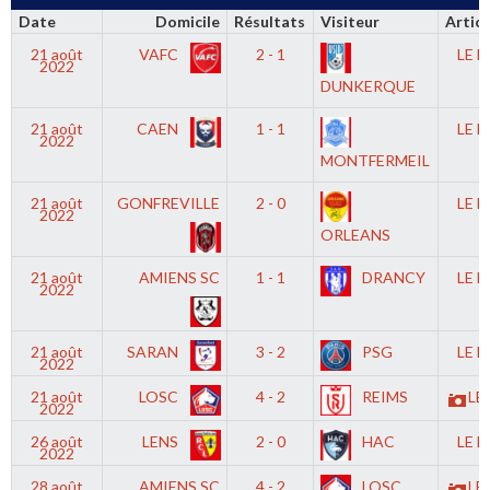
Date
Domicile
Résultats
Visiteur
Articl
21 août
VAFC
2 - 1
LE 
2022
DUNKERQUE
21 août
CAEN
1 - 1
LE 
2022
MONTFERMEIL
21 août
GONFREVILLE
2 - 0
LE 
2022
ORLEANS
21 août
AMIENS SC
1 - 1
DRANCY
LE 
2022
21 août
SARAN
3 - 2
PSG
LE 
2022
21 août
LOSC
4 - 2
REIMS
LE
2022
26 août
LENS
2 - 0
HAC
LE 
2022
28 août
AMIENS SC
4 - 2
LOSC
LE